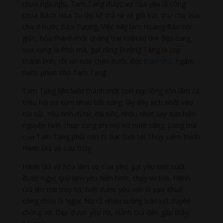
chưa ngã ngũ, Tam Tạng được vợ của yêu là công
chúa Bách Hoa Tu lập kế thả ra và gởi bức thư cho vua
cha ở nước Bảo Tượng. Việc này làm Hoàng Bào nổi
giận, hóa thành một chàng trai tuấn tú tìm đến cung
vua xưng là Phò mã, gạt rằng Đường Tăng là cọp
thành tinh, rồi xin nửa chén nước đọc
thần chú
, ngậm
nước phun vào Tam Tạng.
Tam Tạng liền biến thành một con cọp lông vằn làm cả
triều hãi sợ xúm nhau bắt sống, lấy dây xích nhốt vào
cũi sắt. Yêu tinh được đãi tiệc, nhậu nhẹt say sưa hiện
nguyên hình chụp cung phi mỹ nữ nuốt sống. Long mã
của Tam Tạng phải năn nỉ Bát Giới tới Thủy Liêm thỉnh
Hành Giả về cứu thầy.
Hành Giả về hóa làm vợ của yêu, gạt yêu tinh nuốt
được ngọc quý làm yêu hiện hình, chạy về trời. Hành
Giả lên trời truy nã, biết được yêu vốn là sao Khuê,
công chúa là Ngọc Nữ rủ nhau xuống trần kết duyên
chồng vợ. Dẹp được yêu rồi, Hành Giả đến gặp thầy,