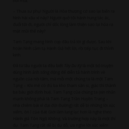
nói mỉa:
– Thưa sư phụ! Người là Hòa thượng cớ sao lại biến ra
hình hài xấu xí này? Người quở tôi hành hung tác ác,
đuổi tôi đi, người chỉ dốc lòng làm thiện sao lại hóa ra
mặt mũi thế này?
Tam Tạng mang hình cọp đâu trả lời gì được. Sau khi
hoàn hình cảm tạ Hành Giả hết lời, rồi tiếp tục đi thỉnh
kinh.
Đã từ lâu người ta đều biết
Tây Du Ký
là một bộ truyện
dùng hình ảnh sống động để diễn tả hành trình về
nguồn của nội tâm, mà mỗi một chúng ta là một Tam
Tạng – Khi mê có đủ ba kho tham sân si, giác thì thành
ba báu giới định huệ. Tam Tạng của chúng ta (xin nhấn
mạnh không phải là Tam Tạng Trần Huyền Trang –
nhà chiêm bái vĩ đại đời Đường) rất dễ bị những lời xúc
xiểm, òn ĩ của Bát Giới làm lung lạc hơn là nghe theo
Hành giả Tôn Ngộ Không. Và trường hợp này là một thí
dụ. Tam Tạng rất dễ bị dụ dỗ, ưa nghe lời xúc xiểm