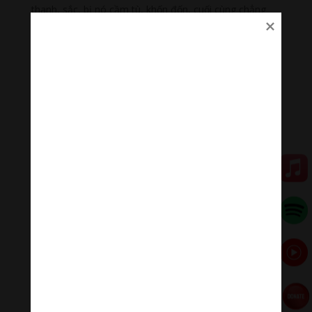
thanh, sắc, bị nó cầm tù, khốn đốn, cuối cùng chẳng
còn hình dáng con người, thành một con cọp!
Yêu tinh là sao Khuê. Sao Khuê, sao Bích là những vì
sao đẹp. Công chúa tên Bách Hoa Tu, nghĩa là sắc đẹp
khiến trăm hoa xấu hổ. Núi Uyển Tử cũng tượng trưng
cho vẻ dịu dàng, uyển chuyển, Ba Nguyệt động là động
“trăng trên sóng”, chập chùng lóng lánh cũng đẹp luôn,
“Khóe thu ba gợn sóng khuynh thành” mà.
Đặc biệt đoạn tả cảnh của nơi yêu tinh ở rất hữu tình
“Xa trông chẳng khác chi Tam đảo Thiên đường, gần
ngắm rõ thấy giống hệt Bồng Lai thắng cảnh… Hoa nội
xum xuê nở, cỏ thơm mơn mởn tươi”. Nhưng, tác giả
nói: “Chốn này rõ ràng là nơi độc ác. Sư trưởng vận đen
bị vướng mắc vào”. Ta thấy ngay ý của ông. Cái đẹp
quả nhiên là cạm bẫy, làm ta quên hẳn đường về. Quên
đường về thì dễ bị cọp bắt, hoặc là thành luôn cọp chứ
thoát đi đâu được. Biết bao sư tử Hà Đông và cọp cái
trước kia là những nàng thiên kiều bá mỵ, những người