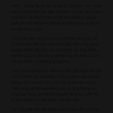
GNO – Trong
Tây Du Ký
, hồi thứ 27, thầy trò Tam Tạng
vào núi Bạch Hổ Lĩnh, gặp yêu tinh. Con yêu này ba lần
biến hóa. Lần đầu là một cô gái hoa nhường nguyệt
thẹn, lần thứ hai thành một bà lão tám mươi và lần thứ
ba một ông cụ già.
Cả ba lần Tam Tạng cùng Bát Giới nhìn chẳng ra, chỉ
có Hành Giả mắt thần nhìn thấu, cây thiết bổng giáng
xuống, hai lần đầu yêu tinh còn thoát xác chạy được,
lần thứ ba bị hạ độc thủ phải hiện nguyên hình là Bạch
Cốt phu nhân, một đống xương khô.
Tam Tạng nghe lời xúc xiểm của Bát Giới niệm chú cẩn
cô cho Hành Giả nhức đầu, nổ đom đóm mắt rồi đuổi
thẳng. Hành Giả về Thủy Liêm động làm hầu vương.
Tam Tạng sai Bát Giới kiếm cơm, rồi lững thững vào
rừng Hắc Tùng, lạc vào Ba Nguyệt động núi Uyển Tử,
bị yêu Hoàng Bào bắt được toan làm thịt.
Sa Tăng, Bát Giới đến đánh nhau với yêu để cứu thầy