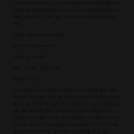
của Bát Giới tượng trưng cho vọng tình, không nghe lời
Hành Giả tượng trưng cho trí tuệ. Trí tuệ thấy ngay qua
hình hài nam, nữ, trẻ, già, tất cả chỉ là một bộ xương
khô:
Thành này làm bằng xương
Quét tô bằng máu thịt
Ở đây già và chết
Mạn, lừa đảo chất chứa.
(Pháp Cú 150)
Trong khi Tam Tạng cứ thấy trẻ là trẻ, già là già, nam
là nam, nữ là nữ. Thức ăn dưới con mắt trí tuệ rồi ra chỉ
là dòi bọ, cóc nhái luân hồi, nhưng Tam Tạng chúng ta
vẫn để cho Bát Giới của mình cật lực lo lắng tìm tòi
những món ngon vật lạ. Ham cái đẹp, cái tốt từ những
vật bất tịnh, vô thường thì đương nhiên chối bỏ trí tuệ,
đuổi nó đi chỗ khác, lao mình vào vòng nô lệ của