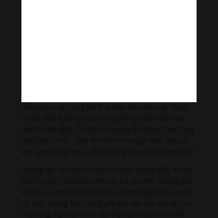
trong mộng; còn hung thần, ác quỷ xưa đã từng là thần
tượng, “Hoàng tử của lòng em”…
Ngoài ra vì thanh, vì sắc người ta dùng bao nhiêu thủ
đoạn, chơi những luật rừng với nhau, cấu xé nhau,
thanh toán nhau tàn bạo, thiên tính hay nhân tính vắng
xa, nói chi là
Phật
tánh, biết ngõ nào hiển hiện?
Tuy nhiên như thế, chỉ cần sự có mặt của Hành Giả,
truy tận cội nguồn của yêu tinh. Biết ngay yêu tinh
chẳng ai xa lạ, cũng chính là thần tiên trên trời. Thiện,
ác chỉ phát xuất từ một cội nguồn, tùy theo tình hay
tính mà đổi khác. Chúng ta thường là những Tam Tạng
đầy lòng từ với… yêu tinh nên bị ma gạt hoài. Nếu trí
tuệ cứ bỏ ta đi mãi, cuộc sống há chẳng thê lương sao?
Nhưng nếu cứ theo trí tuệ mà quán xương khô, dòi bọ
mãi thì u ám quá! Cho nên hãy trả yêu tinh Hoàng Bào
thành sao Khuê, Bách Hoa Tu thành Ngọc Nữ. Đẹp thì
cứ đẹp, nhưng Tam Tạng giờ đây tỉnh ngộ chẳng còn
mủi lòng, nghe lời Hành Giả tiếp tục cuộc hành trình