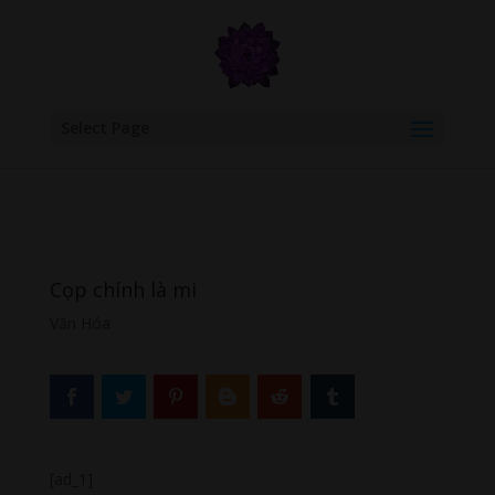
google.com, pub-6277401358830299, DIRECT, f08c47fec0942fa0
Select Page
Cọp chính là mi
Văn Hóa
[ad_1]