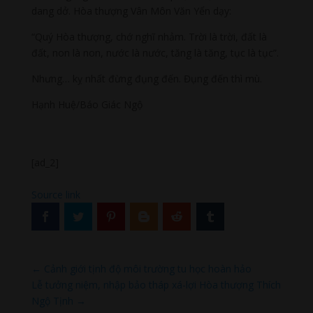
dang dở. Hòa thượng Vân Môn Văn Yển dạy:
“Quý Hòa thượng, chớ nghĩ nhảm. Trời là trời, đất là
đất, non là non, nước là nước, tăng là tăng, tục là tục”.
Nhưng… kỵ nhất đừng đụng đến. Đụng đến thì mù.
Hạnh Huệ/Báo Giác Ngộ
[ad_2]
Source link
←
Cảnh giới tịnh độ môi trường tu học hoàn hảo
Lễ tưởng niệm, nhập bảo tháp xá-lợi Hòa thượng Thích
Ngộ Tịnh
→