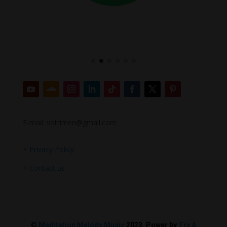
E-mail: votrimen@gmail.com
+
Privacy Policy
+
Contact us
©
Meditation Melody Music
2023. Power by
Try A