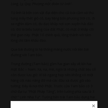
Long, Ly, Quy, Phượng một đoàn tứ linh”.
Tứ linh là bốn con vật đại diện cho cả loài cầm và thú
tung mây thét gió có, bay liệng bốn phương trời có, đi
xa nghìn dặm có, du dạo khắp nơi sơn xuyên hải đảo
có. Đó là biểu tượng của đất Phật, có mặt ở khắp cõi
thế gian này. Phật Tổ chính quả, lòng thành với tấm
lòng chí tâm khẩu đảo.
Qua bái đường là hệ thống máng nước nối liền bái
đường với Tam bảo.
Trung đường (Tam bảo) gồm hai gian xây vít kín hai
mặt Bắc – Nam. Xà, rui, mè, ngói là những chất liệu cổ
còn được lưu giữ. Vì bề ngang hẹp nên không có một
hàng cột nào nâng đỡ mà các đầu xà được gối vào
tường. Đây là nơi thờ Phật. Trước cửa Tam bảo có 3
chữ đại tự “Phật Pháp Tăng”, trên tường phía sau là 3
chữ “ Linh Nha Tự”. Tường bên trái Tam bảo dựng hai
bia, trong đó bia Diên Thành năm thứ 5 (1582) nói về