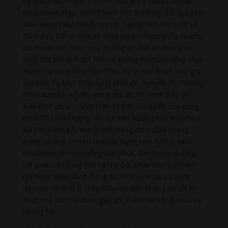
bà nhũ mẫu Phạm Thị Vinh. Văn bia ở chùa Dầu lập
năm Nhâm Ngọ, Diên Thành thứ 5 (1582), đời vua Mạc
Mậu Hợp (1562-1592), ghi rõ:
“Người tích thiện, tất có
thừa điều tốt: vì điều đó (nên) các xã Phương Du, Hương
Du, huyện Yên Ninh, phủ Trường An mới có chùa Linh
Nha. Bậc tôn linh đời Trần là Vương Ngự Câu, công chúa
Huyền Tư cùng Tống Văn Triều, tự là Huệ Nhân xuất gia
tu hành. Tạ Như Thủy, tự là Phúc Độ, Nguyễn Thị Tú cùng
thiện nam tín nữ đều mang gia tài, thi hành điều tín,
1
kiến thiết chùa”
. Vua Trần Thánh Tông cấp cho công
chúa 173 mẫu ruộng làm tư điền hương hỏa cho chùa.
Bà tiến hành xây dựng, mở mang chùa Dầu khang
trang, to đẹp hơn và cho xây dựng con đường vào
chùa theo hình con rồng uốn khúc, làm thành đường
cái quan của tổng Yên Vệ. Từ đó, chùa Dầu trở thành
nổi tiếng khắp vùng. Tăng Ni,
Phật
tử khắp cả nước
đều đến lễ Phật ở chùa Dầu. Họ đến không chỉ để lễ
Phật, mà còn để được gặp gỡ, thăm hỏi công chúa và
hoàng tử.