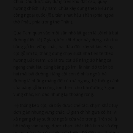
Chùa Dầu được xây dựng trên khu đất cao, quay
hướng chếch Tây nam. Chùa xây dựng theo kiểu nội
công ngoại quốc (國), tiền Phật hậu Thần (phía ngoài
thờ Phật, phía trong thờ Thần).
Qua Tam quan vào một sân nhỏ lát gạch là tới nhà bái
đường (tiền tế) 7 gian, kèo cột được xây dựng, cấu trúc
bằng gỗ lim vững chắc, hai đầu đốc xây vít kín. Hàng
cột gỗ lim to, thẳng đứng chạy suốt nhà tiền tế theo
hướng Bắc-Nam. Đó là trụ cột để nâng đỡ hàng xà
ngang chất liệu cũng bằng gỗ lim, là nền đỡ toàn bộ
hai mái bái đường. Hàng cột con ở phía ngoài bái
đường là những mảng đỡ của xà ngang, hệ thống cánh
cửa bằng gỗ lim cũng tôn thêm cho bái đường 7 gian
vững chắc, kín đáo nhưng lại thoáng rộng.
Hệ thống kèo cột, xà bẩy được chế tác, chạm khắc tuy
đơn giản nhưng vững chắc. Ở gian chính giữa có hai vì
xà ngang chạy suốt từ ngoài cửa vào trong. Trên xà là
hệ thống ván bưng, được chạm khắc khá tinh vi và đẹp,
mang màu sắc của chốn cửa thiền. Để đội nóc, thượng