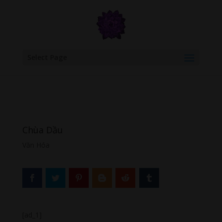
google.com, pub-6277401358830299, DIRECT, f08c47fec0942fa0
Select Page
Chùa Dầu
Văn Hóa
[ad_1]