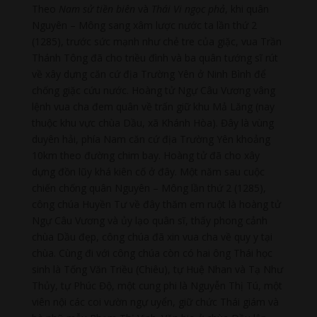
Theo
Nam sử tiền biên
và
Thái Vi ngọc phả
, khi quân
Nguyên – Mông sang xâm lược nước ta lần thứ 2
(1285), trước sức mạnh như chẻ tre của giặc, vua Trần
Thánh Tông đã cho triều đình và ba quân tướng sĩ rút
về xây dựng căn cứ địa Trường Yên ở Ninh Bình để
chống giặc cứu nước. Hoàng tử Ngự Câu Vương vâng
lệnh vua cha đem quân về trấn giữ khu Mả Lăng (nay
thuộc khu vực chùa Dầu, xã Khánh Hòa). Đây là vùng
duyên hải, phía Nam căn cứ địa Trường Yên khoảng
10km theo đường chim bay. Hoàng tử đã cho xây
dựng đồn lũy khá kiên cố ở đây. Một năm sau cuộc
chiến chống quân Nguyên – Mông lần thứ 2 (1285),
công chúa Huyền Tư về đây thăm em ruột là hoàng tử
Ngự Câu Vương và ủy lạo quân sĩ, thấy phong cảnh
chùa Dầu đẹp, công chúa đã xin vua cha về quy y tại
chùa. Cùng đi với công chúa còn có hai ông Thái học
sinh là Tống Văn Triều (Chiêu), tự Huệ Nhan và Tạ Như
Thủy, tự Phúc Độ, một cung phi là Nguyễn Thị Tú, một
viên nội các coi vườn ngự uyển, giữ chức Thái giám và