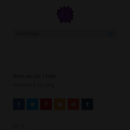
google.com, pub-6277401358830299, DIRECT, f08c47fec0942fa0
Select Page
Bình an với Thiền
Phật Giáo & Đời Sống
[ad_1]