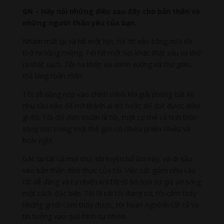
GN –
Hãy nói những điều sau đây cho bản thân và
những người thân yêu của bạn.
Nhắm mắt lại và hít một hơi, tôi hít vào bằng mũi rồi
thở ra bằng miệng. Tôi hít một hơi khác thật sâu và thở
ra thật sạch. Tôi hạ thấp vai mình xuống và thư giãn,
thả lỏng toàn thân.
Tôi dễ dàng nép vào chính mình khi giải phóng bất kỳ
nhu cầu nào để trở thành ai đó hoặc để đạt được điều
gì đó. Tôi chỉ đơn thuần là tôi, một cơ thể và tinh thần
sống còn trong một thế giới có nhiều phiền nhiễu và
hoài nghi.
Gác lại tất cả mọi thứ, tôi tuyên bố lần này, và đi sâu
vào bản thân đích thực của tôi. Việc cắt giảm nhu cầu
rất dễ dàng và tự nhiên khi tôi rũ bỏ mọi sự giả vờ sống
một cách đặc biệt. Tôi là cái tôi đang có, tôi cảm thấy
những gì tôi cảm thấy được, tôi hoan nghênh tất cả và
tin tưởng vào quá trình tự nhiên.