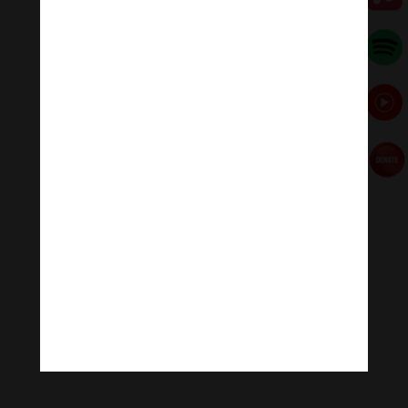
Tôi là tôi… với tất cả nhược điểm và tất cả tài năng của
mình!
Tôi là tôi…, con người trần thế, con người vĩnh cửu, là
một phép mầu!
Dương Đức
(Lược dịch theo
Finding Peace Meditation
,
www.DrDebSandella.com)
[ad_2]
Source link
←
Pháp đơn giản
Từ An Nam Phật học hội đến Giáo hội Phật giáo VN
→