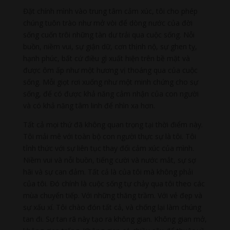
Đặt chính mình vào trung tâm cảm xúc, tôi cho phép
chúng tuôn trào như mở vòi để dòng nước của đời
sống cuốn trôi những tàn dư trải qua cuộc sống. Nỗi
buồn, niềm vui, sự giận dữ, cơn thịnh nộ, sự ghen tỵ,
hạnh phúc, bất cứ điều gì xuất hiện trên bề mặt và
được ôm ấp như một hương vị thoáng qua của cuộc
sống. Mỗi giọt rơi xuống như một minh chứng cho sự
sống, để có được khả năng cảm nhận của con người
và có khả năng tâm linh để nhìn xa hơn.
Tất cả mọi thứ đã không quan trọng tại thời điểm này.
Tôi mải mê với toàn bộ con người thực sự là tôi. Tôi
tỉnh thức với sự liên tục thay đổi cảm xúc của mình.
Niềm vui và nỗi buồn, tiếng cười và nước mắt, sự sợ
hãi và sự can đảm. Tất cả là của tôi mà không phải
của tôi. Đó chính là cuộc sống tự chảy qua tôi theo các
mùa chuyển tiếp. Với những thăng trầm. Với vẻ đẹp và
sự xấu xí. Tôi chào đón tất cả, và chống lại làm chúng
tan đi. Sự tan rã này tạo ra không gian. Không gian mở,