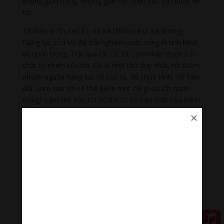
không gian trống. Không gian có chiều sâu để thuộc về
tôi.
Tôi bao la như vũ trụ và sâu thẳm như đại dương.
Năng lực của tôi để trải nghiệm cuộc sống là tinh khiết
và quan trọng. Trải qua tất cả, tôi cảm nhận được bản
chất tự nhiên của tôi. Đó là một thứ duy nhất, tôi thấm
nhuần nguồn năng lực để tạo ra, để chữa lành, để biến
đổi. Làm sao tôi có thể quên một cái gì đó rất quan
trọng? Làm thế nào tôi có thể từ bỏ bản chất của mình
để giả vờ tôi không có gì hơn cái thân xác tôi? Tôi để
các nghi vấn trôi qua và nắm lấy bản chất. Giống như
tất cả sáng tạo, thật kỳ diệu tôi cũng là một dấu ấn với
khả năng cho phép mầu.
Tôi là tâm thức đã tìm cách sinh ra trong thân thể cụ
thể này vào thời điểm cụ thể này. Tôi là năng lượng
đang tự cháy như một ngôi sao phát ra ánh sáng được
nhìn thấy. Tôi là độc bản đi trên hành tinh này mang
mục đích đặc biệt của nó.