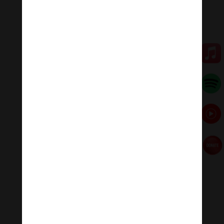
không thế tính được, không thể hạn, không thể lượng,
và không thể biết được con số đại phước”.
Thế mới biết, chỉ cần kính tin Tam bảo, phát tâm quy y,
thọ trì năm giới là đã đặt bước chân đầu tiên lên Thánh
đạo. Tất cả những công đức, phước báo và các Thánh
quả xuất thế đều bắt đầu từ đây. Tuy rằng, sau khi quy
y, hàng Phật tử vẫn sống trong tục đế nhưng đã được
định hướng, đã đặt nền tảng cho đạo quả xuất thế. Từ
đây, người Phật tử tiếp tục tu tập Bát Chánh đạo cùng
các trợ đạo sẽ vững tiến trên con đường giác ngộ, giải
thoát.
Quảng Tánh
/ Báo Giác Ngộ
[ad_2]
Source link