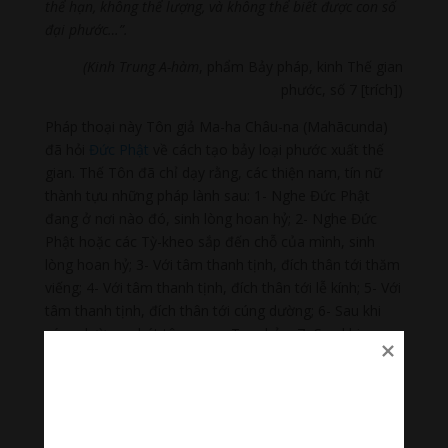
thể hạn, không thể lượng, và không thể biết được con số
đại phước…”.
(Kinh Trung A-hàm
, phẩm Bảy pháp, kinh Thế gian
phước, số 7 [trích])
Pháp thoại này Tôn giả Ma-ha Châu-na (Mahācunda)
đã hỏi
Đức Phật
về cách tạo bảy loại phước xuất thế
gian. Thế Tôn đã chỉ dạy rằng, các thiện nam, tín nữ
thành tựu những pháp lành sau: 1- Nghe Đức Phật
đang ở nơi nào đó, sinh lòng hoan hỷ; 2- Nghe Đức
Phật hoặc các Tỳ-kheo sắp đến chỗ của mình, sinh
lòng hoan hỷ; 3- Với tâm thanh tịnh, đích thân tới thăm
viếng; 4- Với tâm thanh tịnh, đích thân tới lễ kính; 5- Với
tâm thanh tịnh, đích thân tới cúng dường; 6- Sau khi
cúng dường, phát tâm quy y Tam bảo; 7- Sau khi quy y,
phát nguyện thọ trì năm giới. Những ai làm được như
vậy, Đức Phật khẳng định, đó là bảy loại phước xuất
thế gian, “có phước hựu lớn, có quả báo lớn, có danh
dự lớn, có công đức lớn” và “phước của người kia