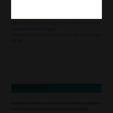
←
Emptiness and Shunyata: What the Teachers Say
About Emptiness: Removing "Lazy Nihilism" and "How
Deep the Rabbit Hole goes"
Nên khắc phục những lỗi phong thủy này nếu như bạn
đã biết
→
Meditation Mel
|
Meditation Melody creates transformative meditative
music inspired by Buddhism, mantras, healing