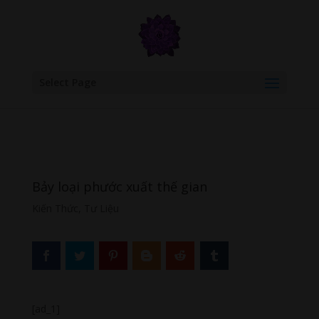
google.com, pub-6277401358830299, DIRECT, f08c47fec0942fa0
Select Page
Bảy loại phước xuất thế gian
Kiến Thức
,
Tư Liệu
[ad_1]