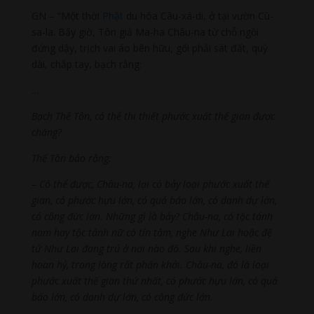
GN – “Một thời
Phật
du hóa Câu-xá-di, ở tại vườn Cù-
sa-la. Bấy giờ, Tôn giả Ma-ha Châu-na từ chỗ ngồi
đứng dậy, trịch vai áo bên hữu, gối phải sát đất, quỳ
dài, chắp tay, bạch rằng:
…
Bạch Thế Tôn, có thể thi thiết phước xuất thế gian được
chăng?
Thế Tôn bảo rằng:
– Có thể được, Châu-na, lại có bảy loại phước xuất thế
gian, có phước hựu lớn, có quả báo lớn, có danh dự lớn,
có công đức lớn. Những gì là bảy? Châu-na, có tộc tánh
nam hay tộc tánh nữ có tín tâm, nghe Như Lai hoặc đệ
tử Như Lai đang trú ở nơi nào đó. Sau khi nghe, liền
hoan hỷ, trong lòng rất phấn khởi. Châu-na, đó là loại
phước xuất thế gian thứ nhất, có phước hựu lớn, có quả
báo lớn, có danh dự lớn, có công đức lớn.