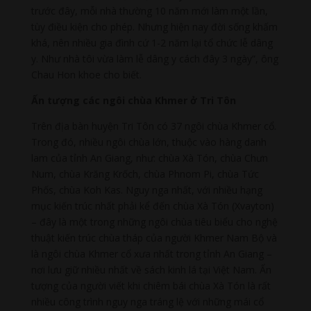
trước đây, mỗi nhà thường 10 năm mới làm một lần,
tùy điều kiện cho phép. Nhưng hiện nay đời sống khấm
khá, nên nhiều gia đình cứ 1-2 năm lại tổ chức lễ dâng
y. Như nhà tôi vừa làm lễ dâng y cách đây 3 ngày”, ông
Chau Hon khoe cho biết.
Ấn tượng các ngôi chùa Khmer ở Tri Tôn
Trên địa bàn huyện Tri Tôn có 37 ngôi chùa Khmer cổ.
Trong đó, nhiều ngôi chùa lớn, thuộc vào hàng danh
lam của tỉnh An Giang, như: chùa Xà Tón, chùa Chưn
Num, chùa Krăng Krốch, chùa Phnom Pi, chùa Tức
Phốs, chùa Koh Kas. Nguy nga nhất, với nhiều hạng
mục kiến trúc nhất phải kể đến chùa Xà Tón (Xvayton)
– đây là một trong những ngôi chùa tiêu biểu cho nghệ
thuật kiến trúc chùa tháp của người Khmer Nam Bộ và
là ngôi chùa Khmer cổ xưa nhất trong tỉnh An Giang –
nơi lưu giữ nhiều nhất về sách kinh lá tại Việt Nam. Ấn
tượng của người viết khi chiêm bái chùa Xà Tón là rất
nhiều công trình nguy nga tráng lệ với những mái cổ