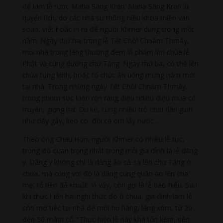
để làm lễ rước Maha Sâng Kran. Maha Sâng Kran là
quyển lịch, do các nhà sư thông hiểu khoa thiên văn
soạn, viết hoặc in ra để người Khmer dùng trong một
năm. Ngày thứ hai trong lễ Tết Chôl Chnăm Thmây,
mọi nhà trong làng thường đem lễ phẩm lên chùa lễ
Phật và cúng dường chư Tăng. Ngày thứ ba, có thể lên
chùa tụng kinh, hoặc tổ chức ăn uống mừng năm mới
tại nhà. Trong những ngày Tết Chôl Chnăm Thmây,
trong phum sóc luôn rộn ràng điệu nhiều điệu múa cổ
truyền, giọng hát Dù kê, cùng nhiều trò chơi dân gian
như đẩy gậy, kéo co, đội cá om lấy nước…
Theo ông Chau Hon, người Khmer có nhiều lễ tục,
trong đó quan trọng nhất trong mỗi gia đình là lễ dâng
y. Dâng y không chỉ là dâng áo cà-sa lên chư Tăng ở
chùa, mà cùng với đó là dâng cúng quần áo lên cha
mẹ, tổ tiên đã khuất. Vì vậy, còn gọi là lễ báo hiếu. Sau
khi thực hiện hai nghi thức đó ở chùa, gia đình làm lễ
còn mở tiệc tại nhà để mời họ hàng, làng xóm, từ 20
đến 50 mâm cỗ. “Thực hiện lễ này khá tốn kém, nên