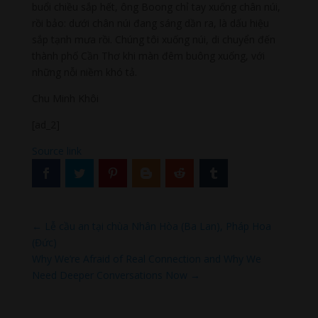
buổi chiều sắp hết, ông Boong chỉ tay xuống chân núi,
rồi bảo: dưới chân núi đang sáng dần ra, là dấu hiệu
sắp tạnh mưa rồi. Chúng tôi xuống núi, di chuyển đến
thành phố Cần Thơ khi màn đêm buông xuống, với
những nỗi niềm khó tả.
Chu Minh Khôi
[ad_2]
Source link
←
Lễ cầu an tại chùa Nhân Hòa (Ba Lan), Pháp Hoa
(Đức)
Why We’re Afraid of Real Connection and Why We
Need Deeper Conversations Now
→