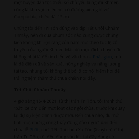
một huyện dân tộc thiểu số chủ yếu là người Khmer,
cũng là khu vực miền núi có đường biên giới với
Campuchia, chiều dài 15km.
Chúng tôi đến Tri Tôn đúng vào dịp Tết Chôl Chnăm
Thmây, nên đi qua phum sóc nào cũng được chứng
kiến không khí rộn ràng của năm mới theo tục lệ cổ
truyền của người Khmer. Mặc dù mục đích chuyến đi
không phải là để tìm hiểu về văn hóa –
Phật giáo
, mà
là để điền dã về sản xuất nông nghiệp và năng lượng
tái tạo, nhưng tôi không thể bỏ lỡ cơ hội hiếm hoi để
trải nghiệm thăm thú chùa chiền nơi đây.
Tết Chôl Chnăm Thmây
4 giờ sáng 16-4-2021, từ thị trấn Tri Tôn, tôi tranh thủ
“bắt” xe ôm đến một loạt các ngôi chùa, trước khi quay
lại dự sự kiện chính được mời. Đến chùa nào, dù mới
tinh mơ, nhưng cũng thấy đông đảo người dân đến
chùa lễ
Phật
, chơi Tết. Tại chùa Xà Tón (Xvayton) ở thị
trấn Tri Tôn, tôi đến đúng vào lúc tại đây đang có