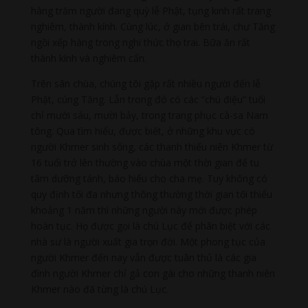
hàng trăm người đang quỳ lễ Phật, tụng kinh rất trang
nghiêm, thành kính. Cùng lúc, ở gian bên trái, chư Tăng
ngồi xếp hàng trong nghi thức thọ trai. Bữa ăn rất
thành kính và nghiêm cẩn.
Trên sân chùa, chúng tôi gặp rất nhiều người đến lễ
Phật, cúng Tăng. Lẫn trong đó có các “chú điệu” tuổi
chỉ mười sáu, mười bảy, trong trang phục cà-sa Nam
tông. Qua tìm hiểu, được biết, ở những khu vực có
người Khmer sinh sống, các thanh thiếu niên Khmer từ
16 tuổi trở lên thường vào chùa một thời gian để tu
tâm dưỡng tánh, báo hiếu cho cha mẹ. Tuy không có
quy định tối đa nhưng thông thường thời gian tối thiểu
khoảng 1 năm thì những người này mới được phép
hoàn tục. Họ được gọi là chú Lục để phân biệt với các
nhà sư là người xuất gia trọn đời. Một phong tục của
người Khmer đến nay vẫn được tuân thủ là các gia
đình người Khmer chỉ gả con gái cho những thanh niên
Khmer nào đã từng là chú Lục.