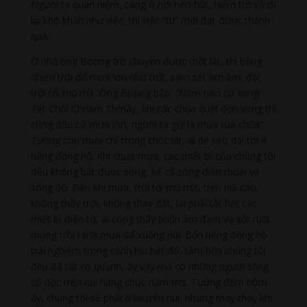
Người ta quan niệm, càng ở nơi heo hút, hiểm trở và đi
lại khó khăn như việc, thì việc “tu” mới đạt được thành
quả.
Ở nhà ông Boong trò chuyện được một lát, thì bỗng
nhiên trời đổ mưa lớn như trút, sấm sét ầm ầm, đất
trời tối mù mịt. Ông Boong bảo: “Năm nào cứ xong
Tết Chôl Chnăm Thmây, khi các chùa quét dọn xong thì
cũng đều có mưa lớn, người ta gọi là mưa rửa chùa”.
Tưởng cơn mưa chỉ trong chốc lát, ai dè kéo dài tới 4
tiếng đồng hồ. Khi chưa mưa, các thiết bị của chúng tôi
đều không bắt được sóng, kể cả sóng điện thoại và
sóng 3G. Đến khi mưa, trời tối mù mịt, trên núi cao,
không thấy trời, không thấy đất, lại phải tắt hết các
thiết bị điện tử, ai cũng thấy buồn ảm đạm và sốt ruột
mong trời tạnh mưa để xuống núi. Bốn tiếng đồng hồ
trải nghiệm trong cảnh hiu hắt đó, tâm hồn chúng tôi
đều đã rất cô quạnh, ấy vậy mà có những người sống
cô độc trên núi hàng chục năm trời. Tưởng đêm hôm
ấy, chúng tôi sẽ phải ở lại trên núi, nhưng may thay khi