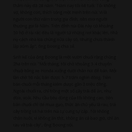
thẳm này đã 28 năm. “Năm nay tôi 68 tuổi. Tôi không
vợ, không con, thích sống một mình trên núi. Vì là
người con thứ năm trong gia đình, nên mọi người
thường gọi là Năm. Trên đỉnh núi Dài này có khoảng
50 hộ ở rải rác đều là người từ những nơi khác lên, nhà
nọ cách nhà kia chừng nửa cây số, nhưng chưa thành
lập xóm ấp”, ông Boong chia sẻ.
Sinh kế của ông Boong là một vườn chuối rộng chừng
2ha trên núi. “Mỗi tháng, tôi chở khoảng 3-4 chuyến
chuối bằng xe Honda xuống dưới chân núi để bán. Mỗi
lần chở 50 nải, bán được 5-7 trăm nghìn đồng. Tiền
bán chuối mỗi tháng kiếm được gần 2 triệu đồng.
Ngoài chuối ra, chỉ trồng một số cây trái để ăn, như
dừa, xoài. Nhu cầu tiêu dùng của tôi không cao, tiền
bán chuối chỉ để mua gạo, thức ăn chủ yếu là rau, trái
cây trồng và hái trên núi tự cung tự cấp. Tôi không
chăn nuôi, vì không ăn thịt, không ăn cá bao giờ, chỉ ăn
rau và trái cây”, ông Boong nói.