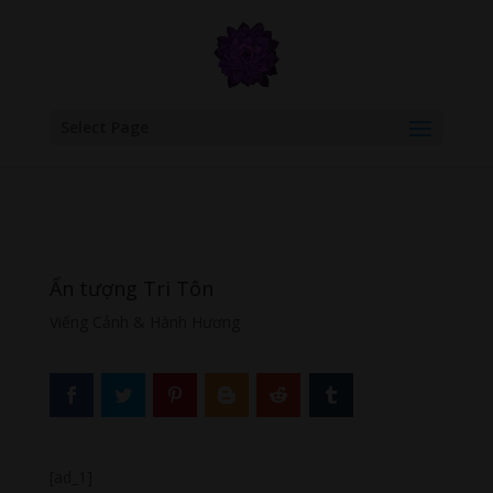
google.com, pub-6277401358830299, DIRECT, f08c47fec0942fa0
Select Page
Ấn tượng Tri Tôn
Viếng Cảnh & Hành Hương
[ad_1]