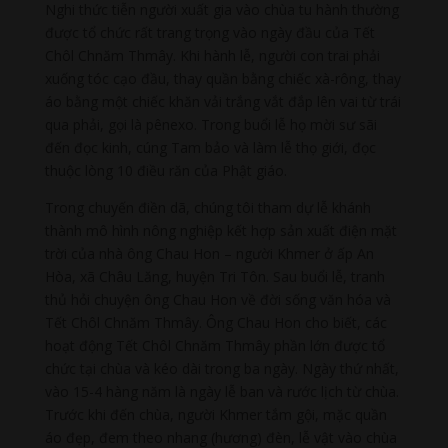
Nghi thức tiễn người xuất gia vào chùa tu hành thường
được tổ chức rất trang trọng vào ngày đầu của Tết
Chôl Chnăm Thmây. Khi hành lễ, người con trai phải
xuống tóc cạo đầu, thay quần bằng chiếc xà-rông, thay
áo bằng một chiếc khăn vải trắng vắt đắp lên vai từ trái
qua phải, gọi là pênexo. Trong buổi lễ họ mời sư sãi
đến đọc kinh, cúng Tam bảo và làm lễ thọ giới, đọc
thuộc lòng 10 điều răn của Phật giáo.
Trong chuyến điền dã, chúng tôi tham dự lễ khánh
thành mô hình nông nghiệp kết hợp sản xuất điện mặt
trời của nhà ông Chau Hon – người Khmer ở ấp An
Hòa, xã Châu Lăng, huyện Tri Tôn. Sau buổi lễ, tranh
thủ hỏi chuyện ông Chau Hon về đời sống văn hóa và
Tết Chôl Chnăm Thmây. Ông Chau Hon cho biết, các
hoạt động Tết Chôl Chnăm Thmây phần lớn được tổ
chức tại chùa và kéo dài trong ba ngày. Ngày thứ nhất,
vào 15-4 hàng năm là ngày lễ ban và rước lịch từ chùa.
Trước khi đến chùa, người Khmer tắm gội, mặc quần
áo đẹp, đem theo nhang (hương) đèn, lễ vật vào chùa