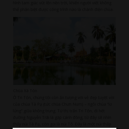
hình tam giác vút lên nền trời, khiến người viết không
thể phân biệt được công trình nào là chánh điện chùa.
Chùa Xà Tón
Ở Tri Tôn, chúng tôi còn ấn tượng với vẻ đẹp tuyệt vời
của chùa Tà Pạ (tức chùa Chưn Num) – ngôi chùa “lơ
lửng” giữa không trung. Từ thị trấn Tri Tôn, đi hết
đường Nguyễn Trãi là gặp cánh đồng, từ đây sẽ nhìn
thấy núi Tà Pạ, còn gọi là núi Tô. Đây là một núi thấp