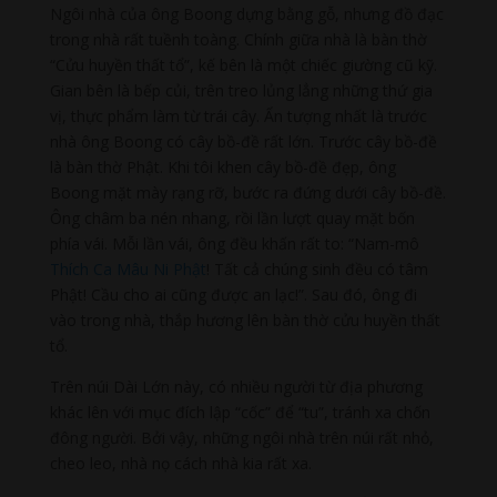
Ngôi nhà của ông Boong dựng bằng gỗ, nhưng đồ đạc
trong nhà rất tuềnh toàng. Chính giữa nhà là bàn thờ
“Cửu huyền thất tổ”, kế bên là một chiếc giường cũ kỹ.
Gian bên là bếp củi, trên treo lủng lẳng những thứ gia
vị, thực phẩm làm từ trái cây. Ấn tượng nhất là trước
nhà ông Boong có cây bồ-đề rất lớn. Trước cây bồ-đề
là bàn thờ Phật. Khi tôi khen cây bồ-đề đẹp, ông
Boong mặt mày rạng rỡ, bước ra đứng dưới cây bồ-đề.
Ông châm ba nén nhang, rồi lần lượt quay mặt bốn
phía vái. Mỗi lần vái, ông đều khấn rất to: “Nam-mô
Thích Ca Mâu Ni Phật
! Tất cả chúng sinh đều có tâm
Phật! Cầu cho ai cũng được an lạc!”. Sau đó, ông đi
vào trong nhà, thắp hương lên bàn thờ cửu huyền thất
tổ.
Trên núi Dài Lớn này, có nhiều người từ địa phương
khác lên với mục đích lập “cốc” để “tu”, tránh xa chốn
đông người. Bởi vậy, những ngôi nhà trên núi rất nhỏ,
cheo leo, nhà nọ cách nhà kia rất xa.