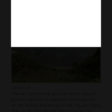
lớn trên 25 độ và phần lớn là đá cứng với nhiều pha tạp
khác nhau. Đường lên núi Dài có thể nói là gian truân
nhất trong số các ngọn núi vùng Thất Sơn.
Núi Dài Lớn
Trên cao chót vót ở một góc sườn núi Dài, chúng tôi
ghé thăm ngôi nhà của ông Huỳnh Văn Boong cheo
leo trên vách núi. Ông Boong cho biết, ông quê ở Đồng
Tháp, tìm lên dựng nhà một mình nơi núi cao rừng