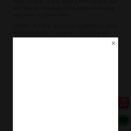
duyên của pháp. Là nhân duyên gì khiến tướng đó xuất
hiện? Nếu xét nhân duyên thì hiểu Nhan Hồi vẫn xứng
đáng là học trò giỏi của mình.
Cho nên, cái Tướng vọng tưởng này, tuy là vọng nhưng
không phải dễ phá. Vì những sở tri đã huân tập sâu
trong tiềm thức. Một bậc thánh như Khổng Tử, duyên
là đệ tử giỏi nhất của mình, mà vẫn không thắng nổi
phần sở tri đang mang, khiến khởi cái tưởng sai lầm,
thì biết loại Tướng vọng tưởng này rất mạnh ở mỗi
người.
Hầu hết chúng sinh đều mắc phải Tướng vọng tưởng
này, dù đang là hành giả tu thiền. Sáu căn đối sáu trần,
khởi phân biệt, rồi trên phân biệt lại sinh khởi vọng
tưởng. Dù không có duyên bên ngoài, thì dòng tương
tục bên trong cũng hiện hành liên tục. Niệm này làm
duyên cho niệm kia sinh khởi, nối tiếp không ngừng.
Thiền, chính là sáu căn đối sáu trần mà tâm ở trạng
thái hiện lượng. Tổ Trúc Lâm nói:
“Đối cảnh vô tâm chớ