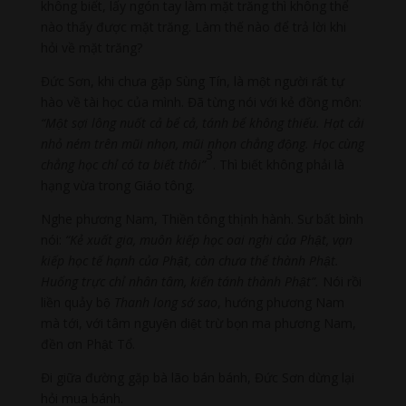
không biết, lấy ngón tay làm mặt trăng thì không thể
nào thấy được mặt trăng. Làm thế nào để trả lời khi
hỏi về mặt trăng?
Đức Sơn, khi chưa gặp Sùng Tín, là một người rất tự
hào về tài học của mình. Đã từng nói với kẻ đồng môn:
“Một sợi lông nuốt cả bể cả, tánh bể không thiếu. Hạt cải
nhỏ ném trên mũi nhọn, mũi nhọn chẳng động. Học cùng
3
chẳng học chỉ có ta biết thôi”
. Thì biết không phải là
hạng vừa trong Giáo tông.
Nghe phương Nam, Thiền tông thịnh hành. Sư bất bình
nói:
“Kẻ xuất gia, muôn kiếp học oai nghi của Phật, vạn
kiếp học tế hạnh của Phật, còn chưa thể thành Phật.
Huống trực chỉ nhân tâm, kiến tánh thành Phật”.
Nói rồi
liền quảy bộ
Thanh long sớ sao
, hướng phương Nam
mà tới, với tâm nguyện diệt trừ bọn ma phương Nam,
đền ơn Phật Tổ.
Đi giữa đường gặp bà lão bán bánh, Đức Sơn dừng lại
hỏi mua bánh.