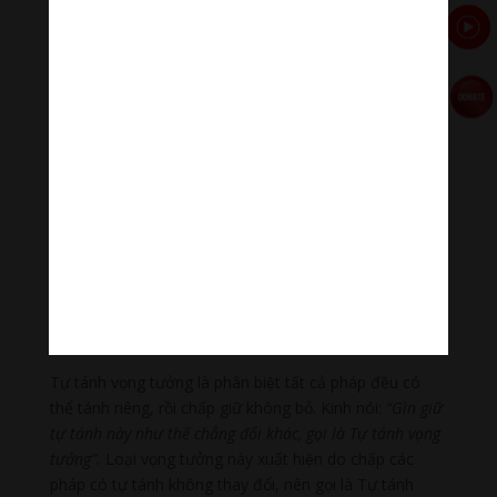
hỏi thiền”.
4- Lợi vọng tưởng
Tâm ưa thích tham đắm các loại lợi dưỡng như châu
báu, vàng bạc, tiền tài, đất đai… thì gọi là Lợi vọng
tưởng. Vọng tưởng này do tài lợi mà xuất hiện, nên gọi
là Lợi vọng tưởng. Vì tâm ưa thích tham đắm thuộc
tâm, không thuộc cảnh, nên nói “tưởng”. Vì tâm ưa
thích tham đắm có thể thay đổi, tức tâm ấy không có
chất thật, nên gọi là “vọng”. Như khi chưa tu hành thì
ưa thích vòng vàng, hột xoàn. Tu hành rồi thì thích nâu
sồng và cháo rau qua ngày.
5- Tự tánh vọng tưởng
Tự tánh vọng tưởng là phân biệt tất cả pháp đều có
thể tánh riêng, rồi chấp giữ không bỏ. Kinh nói:
“Gìn giữ
tự tánh này như thế chẳng đổi khác, gọi là Tự tánh vọng
tưởng”.
Loại vọng tưởng này xuất hiện do chấp các
pháp có tự tánh không thay đổi, nên gọi là Tự tánh