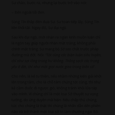
Sư chào, bước ra, nhưng lại bước trở vào nói:
– Bên ngoài tối đen.
Sùng Tín thắp đèn đưa Sư. Sư toan tiếp lấy, Sùng Tín
liền thổi tắt. Ngay đó, Sư đại ngộ.
Sau khi đại ngộ, mới nhận ra ngàn kinh muôn luận chỉ
là ngón tay giúp người nhận mặt trăng, không phải
chính mặt trăng. Sư mang bộ
Sớ sao
chất trước pháp
đường mà đốt. Nói:
“Tột cùng các biện luận siêu huyền,
chỉ như sợi lông trong hư không. Thông sạch các trọng
yếu ở đời, chỉ như một giọt nước gieo trong biển cả
”.
Cho nên, là kẻ tu thiền, nếu nhầm những kiến giải khởi
lên trong tâm, cho là chỗ tâm chứng tột cùng, thì như
kẻ cầm đuốc đi ngược gió, không tránh khỏi lửa táp
vào mình. Vì chúng chỉ là một loại Sở thuyết sự vọng
tưởng, do ứng duyên mà hiện. Nếu chấp thủ chúng,
tức cho chúng là thật thì chúng là nhân dẫn dến phiền
não và trở thành một loại sở tri làm chướng ngại Bồ-