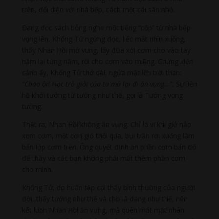
trên, đối diện với nhà bếp, cách một cái sân nhỏ.
Đang đọc sách bỗng nghe một tiếng “cộp” từ nhà bếp
vọng lên, Khổng Tử ngừng đọc, liếc mắt nhìn xuống,
thấy Nhan Hồi mở vung, lấy đũa xới cơm cho vào tay
nắm lại từng nắm, rồi cho cơm vào miệng. Chứng kiến
cảnh ấy, Khổng Tử thở dài, ngửa mặt lên trời than:
“Chao ôi! Học trò giỏi của ta mà lại đi ăn vụng…”.
Sự liên
hệ khởi tưởng từ tướng như thế, gọi là Tướng vọng
tưởng.
Thật ra, Nhan Hồi không ăn vụng. Chỉ là vì khi giở nắp
xem cơm, một cơn gió thổi qua, bụi trần rơi xuống làm
bẩn lớp cơm trên. Ông quyết định ăn phần cơm bẩn đó
để thầy và các bạn không phải mất thêm phần cơm
cho mình.
Khổng Tử, do huân tập cái thấy bình thường của người
đời, thấy tướng như thế và cho là đang như thế, nên
kết luận Nhan Hồi ăn vụng, mà quên mất mặt nhân