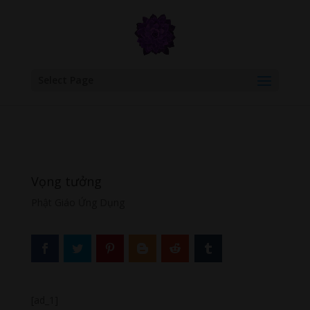
google.com, pub-6277401358830299, DIRECT, f08c47fec0942fa0
Select Page
Vọng tưởng
Phật Giáo Ứng Dụng
[ad_1]