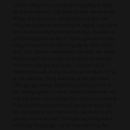
Lời kinh, tiếng kệ v.v… mà gọi là vọng tưởng, vì chúng
chỉ là pháp dẫn đạo. Ứng duyên thì hiện. Hết duyên thì
không. Như lớp học ồn, cần tiếng hét của giáo viên.
Tiếng hét tuy làm dịu được tiếng ồn, nhưng cũng vẫn là
tiếng ồn đối với khoảng không thinh lặng, chưa phải là
chỗ thinh lặng thật sự. Đó chỉ mới là ngón tay chỉ mặt
trăng, chưa phải chính mặt trăng. Đại sư Hàm Thị bàn
rằng: “
Chỗ Thánh trí hiển bày phải ngộ nhập, nếu không
thể nhân ngón tay mà thấy mặt trăng thì chỗ hiển bày
2
biến thành cảnh giới giác tưởng
”
. Cho nên, dù từ
Thánh trí lưu xuất, nhưng nếu cho cái “Sở thuyết sự” ấy
là chỗ chân thật, thì cái chân thật ấy liền biến thành
cảnh giới giác tưởng, chẳng thể tỏ tường mọi thứ. Vì
thế, Hương Nghiêm Trí Nhàn, thông suốt kinh luận, hỏi
một đáp mười, hỏi mười đáp trăm, được mệnh danh là
Thích Ca thứ hai, vẫn không thể nào trả lời được câu
hỏi của ngài Quy Sơn:
“Thử nói một câu, trước khi cha
mẹ chưa sinh là thế nào?”.
Bởi ngón tay không phải là
mặt trăng. Nương ngón tay để thấy mặt trăng. Nếu