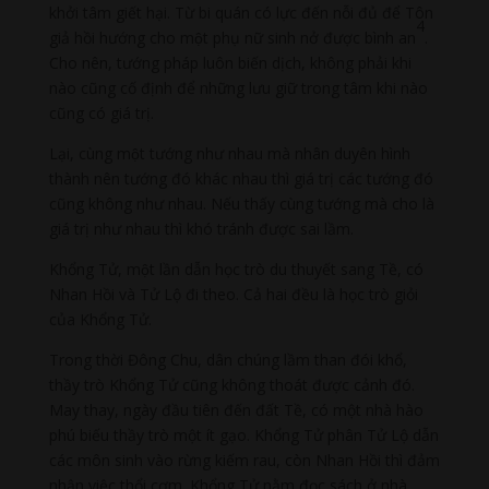
khởi tâm giết hại. Từ bi quán có lực đến nỗi đủ để Tôn
4
giả hồi hướng cho một phụ nữ sinh nở được bình an
.
Cho nên, tướng pháp luôn biến dịch, không phải khi
nào cũng cố định để những lưu giữ trong tâm khi nào
cũng có giá trị.
Lại, cùng một tướng như nhau mà nhân duyên hình
thành nên tướng đó khác nhau thì giá trị các tướng đó
cũng không như nhau. Nếu thấy cùng tướng mà cho là
giá trị như nhau thì khó tránh được sai lầm.
Khổng Tử, một lần dẫn học trò du thuyết sang Tề, có
Nhan Hồi và Tử Lộ đi theo. Cả hai đều là học trò giỏi
của Khổng Tử.
Trong thời Đông Chu, dân chúng lầm than đói khổ,
thầy trò Khổng Tử cũng không thoát được cảnh đó.
May thay, ngày đầu tiên đến đất Tề, có một nhà hào
phú biếu thầy trò một ít gạo. Khổng Tử phân Tử Lộ dẫn
các môn sinh vào rừng kiếm rau, còn Nhan Hồi thì đảm
nhận việc thổi cơm. Khổng Tử nằm đọc sách ở nhà