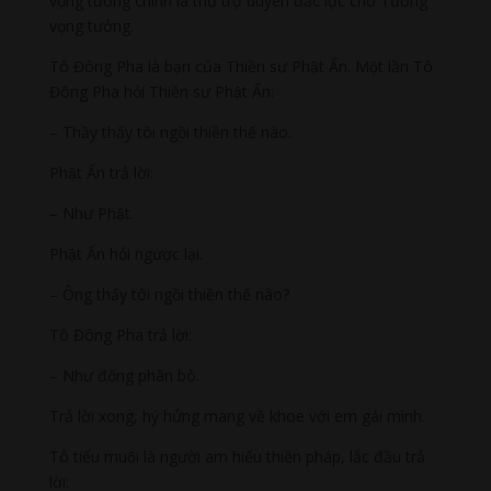
vọng tưởng chính là thứ trợ duyên đắc lực cho Tướng
vọng tưởng.
Tô Đông Pha là bạn của Thiền sư Phật Ấn. Một lần Tô
Đông Pha hỏi Thiền sư Phật Ấn:
– Thầy thấy tôi ngồi thiền thế nào.
Phật Ấn trả lời:
– Như Phật.
Phật Ấn hỏi ngược lại.
– Ông thấy tôi ngồi thiền thế nào?
Tô Đông Pha trả lời:
– Như đống phân bò.
Trả lời xong, hý hửng mang về khoe với em gái mình.
Tô tiểu muội là người am hiểu thiền pháp, lắc đầu trả
lời: