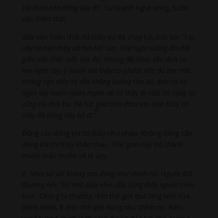
Tôi thua nên đứng dậy đi”.
Sư huynh nghe xong, bước
vào thiền thất.
Vừa vào thiền thất đã thấy sư đệ chạy tới, bực bội:
“Lúc
nãy có một thầy dở hơi hết sức. Vừa ngồi xuống đã chế
giễu việc chột mắt của đệ. Nhưng đệ nhịn, vẫn đưa ra
hai ngón tay, ý muốn nói thầy có phước nên đủ hai mắt.
Không ngờ thầy ta vẫn không buông tha đệ, đưa ra ba
ngón tay muốn nhấn mạnh dù có thầy đi nữa thì cộng lại
cũng chỉ mới ba. Đệ tức quá tính đấm vào mặt thầy thì
6
thầy đã đứng dậy bỏ đi”
.
Đồng căn đồng khí thì thấy như nhau. Không đồng căn
đồng khí thì thấy khác nhau. Thế gian này trở thành
muôn màu muôn vẻ là vậy.
2- Nhìn sự vật không còn đúng như chính nó
. Người đời
thường nói:
“Kẻ mất búa nhìn đâu cũng thấy người trộm
búa”
. Chúng ta thường nhìn thế giới qua lăng kính của
chính mình, ít nhìn thế giới đúng như chính nó. Kiến