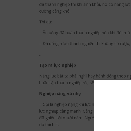
đã thành nghiệp thì khi sinh khởi, nó có năng lự
cưỡng càng khó.
Thí dụ:
– Ăn uống đã huân thành nghiệp nên khi đói mà
– Đã uống rượu thành nghiện thì không có rượu, 
…
Tạo ra lực nghiệp
Năng lực bắt ta phải nghĩ hay hành động theo ngh
huân tập thành nghiệp rồi, sẽ tạo ra một lực bắt 
Nghiệp nặng và nhẹ
– Gọi là nghiệp nặng khi lực nghiệp mạnh. Hai y
lực nghiệp càng mạnh. Càng nhiều tình cảm yêu, 
đã ghiền tới mười năm. Người nghe âm nhạc với
ưa thích ít.