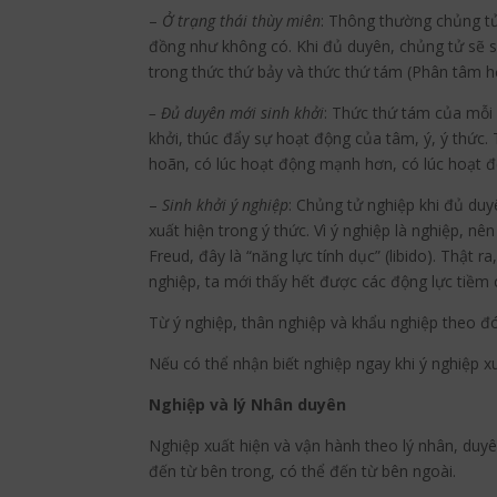
–
Ở trạng thái thùy miên
: Thông thường chủng tử
đồng như không có. Khi đủ duyên, chủng tử sẽ si
trong thức thứ bảy và thức thứ tám (Phân tâm học
– Đủ duyên mới sinh khởi
: Thức thứ tám của mỗi
khởi, thúc đẩy sự hoạt động của tâm, ý, ý thức
hoãn, có lúc hoạt động mạnh hơn, có lúc hoạt đ
–
Sinh khởi ý nghiệp
: Chủng tử nghiệp khi đủ duyê
xuất hiện trong ý thức. Vì ý nghiệp là nghiệp, nê
Freud, đây là “năng lực tính dục” (libido). Thật 
nghiệp, ta mới thấy hết được các động lực tiềm 
Từ ý nghiệp, thân nghiệp và khẩu nghiệp theo đ
Nếu có thể nhận biết nghiệp ngay khi ý nghiệp x
Nghiệp và lý Nhân duyên
Nghiệp xuất hiện và vận hành theo lý nhân, duyê
đến từ bên trong, có thể đến từ bên ngoài.