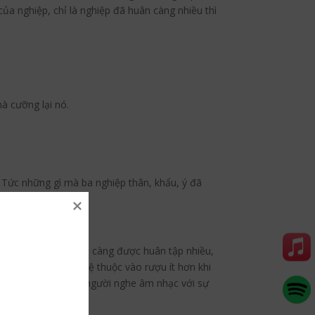
của nghiệp, chỉ là nghiệp đã huân càng nhiều thì
à cưỡng lại nó.
n. Tức những gì mà ba nghiệp thân, khẩu, ý đã
èm với nghiệp. Nghiệp càng được huân tập nhiều,
 rượu một năm, sự lệ thuộc vào rượu ít hơn khi
c nhiều hơn so với người nghe âm nhạc với sự