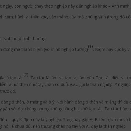
t ngày, con người chạy theo nghiệp này đến nghiệp khác – Ảnh minh
tình cảm, hành vi, thân xác, vận mệnh của mỗi chúng sinh (trong đó có
ác sinh hoạt bình thường.
(1)
 tâm động mà thành niệm (vô minh nghiệp tướng)
. Niệm này cực kỳ v
(2)
ĩa là tạo tác
. Tạo tác là làm ra, tạo ra, làm nên. Tạo tác diễn ra tr
diễn ra nơi thân như tay chân co duỗi v.v… gọi là thân nghiệp. Ý nghiệ
 thức đó.
động ở thân, ở miệng và ở ý. Nói hành động ở thân và miệng thì dễ c
uy gần với đại chúng nhưng không bằng hai chữ tạo tác. Tạo tác hàm
 đủa – quyết định này là ý nghiệp. Sáng nay gặp A, B liền trách móc 
g nói là chưa đủ, nên thượng chân hạ tay với A, đây là thân nghiệp.