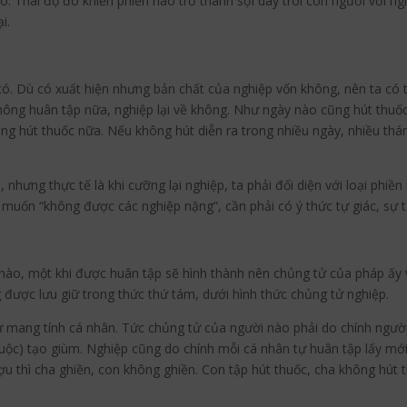
. Thái độ đó khiến phiền não trở thành sợi dây trói con người với ngh
i.
ó. Dù có xuất hiện nhưng bản chất của nghiệp vốn không, nên ta có t
ông huân tập nữa, nghiệp lại về không. Như ngày nào cũng hút thuốc, v
g hút thuốc nữa. Nếu không hút diễn ra trong nhiều ngày, nhiều thán
 nhưng thực tế là khi cưỡng lại nghiệp, ta phải đối diện với loại ph
muốn “không được các nghiệp nặng”, cần phải có ý thức tự giác, sự tỉ
 nào, một khi được huân tập sẽ hình thành nên chủng tử của pháp ấy 
 được lưu giữ trong thức thứ tám, dưới hình thức chủng tử nghiệp.
ử mang tính cá nhân. Tức chủng tử của người nào phải do chính ngườ
uộc) tạo giùm. Nghiệp cũng do chính mỗi cá nhân tự huân tập lấy mới
 thì cha ghiền, con không ghiền. Con tập hút thuốc, cha không hút t