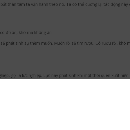
c bắt thân tâm ta vận hành theo nó. Ta có thể cưỡng lại tác động này 
 có đồ ăn, khó mà không ăn.
sẽ phát sinh sự thèm muốn. Muốn rồi sẽ tìm rượu. Có rượu rồi, khó m
iệp, gọi là lực nghiệp. Lực này phát sinh khi một thói quen xuất hiệ
ta phải theo hướng đó, gọi là lực nghiệp hay nghiệp lực.
ếu tố chính khiến nghiệp có lực mạnh là sự huân tập và tình cảm đi k
ghét, tham, sân, khổ, lạc đi kèm, lực nghiệp càng mạnh. Người ghiền
 sự ưa thích nhiều sẽ dính mắc vào âm nhạc, thường tìm đến âm nhạ