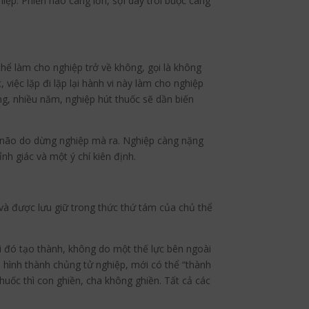
iệp. Phiền não càng lớn, sợi dây trói buộc càng
hể làm cho nghiệp trở về không, gọi là không
iệc lặp đi lặp lại hành vi này làm cho nghiệp
g, nhiều năm, nghiệp hút thuốc sẽ dần biến
iền não do dừng nghiệp mà ra. Nghiệp càng nặng
nh giác và một ý chí kiên định.
và được lưu giữ trong thức thứ tám của chủ thể
i đó tạo thành, không do một thế lực bên ngoài
 hình thành chủng tử nghiệp, mới có thể “thành
huốc thì con ghiền, cha không ghiền. Tất cả các