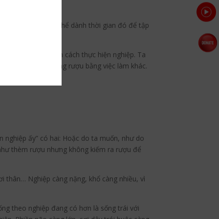
 vì chơi cờ thì có thể dành thời gian đó để tập
ỉ hướng đến việc tìm cách thực hiện nghiệp. Ta
à thay thế việc uống rượu bằng việc làm khác.
iện nghiệp ấy” có hai: Hoặc do ta muốn, như do
 như thèm rượu nhưng không kiếm ra rượu để
ơi thân… Nghiệp càng nặng, khổ càng nhiều, vì
ng theo nghiệp đang có hơn là sống trái với