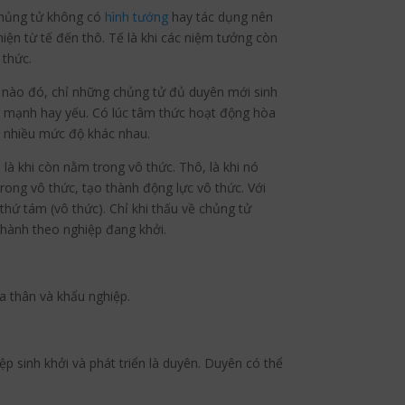
 chủng tử không có
hình tướng
hay tác dụng nên
iện từ tế đến thô. Tế là khi các niệm tưởng còn
 thức.
m nào đó, chỉ những chủng tử đủ duyên mới sinh
g mạnh hay yếu. Có lúc tâm thức hoạt động hòa
i nhiều mức độ khác nhau.
, là khi còn nằm trong vô thức. Thô, là khi nó
 trong vô thức, tạo thành động lực vô thức. Với
c thứ tám (vô thức). Chỉ khi thấu về chủng tử
n hành theo nghiệp đang khởi.
của thân và khẩu nghiệp.
p sinh khởi và phát triển là duyên. Duyên có thể