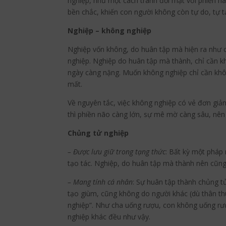
nghiệp, như một cách tránh đối mặt với phiền não
bền chắc, khiến con người không còn tự do, tự tạ
Nghiệp – không nghiệp
Nghiệp vốn không, do huân tập mà hiện ra như c
nghiệp. Nghiệp do huân tập mà thành, chỉ cần kh
ngày càng nặng. Muốn không nghiệp chỉ cần khôn
mất.
Về nguyên tắc, việc không nghiệp có vẻ đơn giản,
thì phiền não càng lớn, sự mê mờ càng sâu, nên 
Chủng tử nghiệp
– Được lưu giữ trong tạng thức
: Bất kỳ một pháp
tạo tác. Nghiệp, do huân tập mà thành nên cũng
– Mang tính cá nhân
: Sự huân tập thành chủng t
tạo giùm, cũng không do người khác (dù thân th
nghiệp”. Như cha uống rượu, con không uống rượu
nghiệp khác đều như vậy.