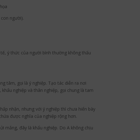
 họa
 con người).
i tế, ý thức của người bình thường không thấu
ong tâm, gọi là ý nghiệp. Tạo tác diễn ra nơi
p, khẩu nghiệp và thân nghiệp, gọi chung là tam
hấp nhận, nhưng với ý nghiệp thì chưa hiển bày
 chứa được nghĩa của nghiệp rộng hơn.
chửi mắng, đây là khẩu nghiệp. Do A không chịu