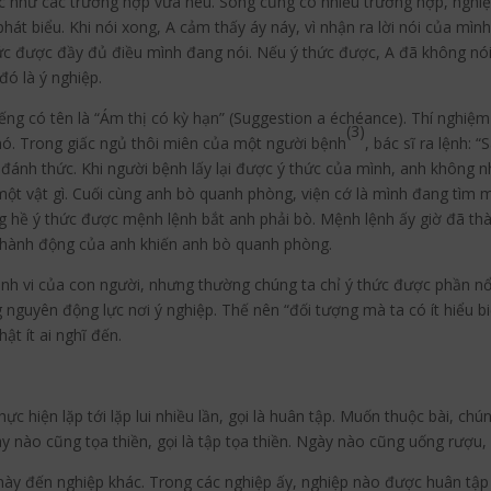
hức như các trường hợp vừa nêu. Song cũng có nhiều trường hợp, nghi
phát biểu. Khi nói xong, A cảm thấy áy náy, vì nhận ra lời nói của 
thức được đầy đủ điều mình đang nói. Nếu ý thức được, A đã không n
đó là ý nghiệp.
ếng có tên là “Ám thị có kỳ hạn” (Suggestion a échéance). Thí nghiệm
(3)
nó. Trong giấc ngủ thôi miên của một người bệnh
, bác sĩ ra lệnh:
 đánh thức. Khi người bệnh lấy lại được ý thức của mình, anh không
một vật gì. Cuối cùng anh bò quanh phòng, viện cớ là mình đang tìm 
hề ý thức được mệnh lệnh bắt anh phải bò. Mệnh lệnh ấy giờ đã thàn
i hành động của anh khiến anh bò quanh phòng.
ành vi của con người, nhưng thường chúng ta chỉ ý thức được phần nổ
nguyên động lực nơi ý nghiệp. Thế nên “đối tượng mà ta có ít hiểu bi
ật ít ai nghĩ đến.
 hiện lặp tới lặp lui nhiều lần, gọi là huân tập. Muốn thuộc bài, chún
Ngày nào cũng tọa thiền, gọi là tập tọa thiền. Ngày nào cũng uống rượu,
 này đến nghiệp khác. Trong các nghiệp ấy, nghiệp nào được huân tập