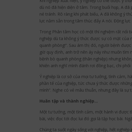
Khi nghiệp xuất hiện, ý nghiệp có thể được ý t
dù nó đã hiện diện ở tâm. Trong buổi họp, A đã 
né tránh. Rõ ràng khi phát biểu, A đã không ý 
lực nằm sẵn trong tâm thúc đẩy A nói. Động lực 
Trong Phân tâm học có một thí nghiệm rất nổi ti
nghiệp dù ta không ý thức được sự có mặt của 
quanh phòng!”. Sau ám thị đó, người bệnh được
giờ quy định, anh trở nên áy náy như muốn tìm 
bệnh bò quanh phòng (thân nghiệp) nhưng không 
khiến anh nghĩ mình đánh rơi đồng bạc, chi phố
Ý nghiệp là cơ sở của mọi tư tưởng, tình cảm, h
phần tế của nghiệp, tức chưa ý thức được những 
mình”. Nghe có vẻ mâu thuẫn, nhưng đây là sự th
Huân tập và thành nghiệp…
Một tư tưởng, một tình cảm, một hành vi được thực
bài, việc đọc tới đọc lui đó gọi là tập học bài. 
Chúng ta suốt ngày sống với nghiệp, hết nghiệp