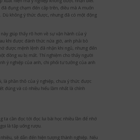
ệp xuất hiện mà ý nghiệp không được nhận biết
mình đã đụng chạm đến cấp trên, điều mà A muốn
ói. Dù không ý thức được, nhưng đã có một động
 này giúp thấy rõ hơn về sự vận hành của ý
 “Sau khi được đánh thức nửa giờ, anh phải bò
 nhớ được mệnh lệnh đã nhận khi ngủ, nhưng đến
một đồng xu bị mất. Thí nghiệm cho thấy người
h ý nghiệp của anh, chi phối tư tưởng của anh
i, là phần thô của ý nghiệp, chưa ý thức được
ết đúng và có nhiều hiểu lầm nhất là chính
g ta cần đọc tới đọc lui bài học nhiều lần để nhớ
 gọi là tập uống rượu.
 nhiều, sẽ dẫn đến hiện tượng thành nghiệp. Nếu