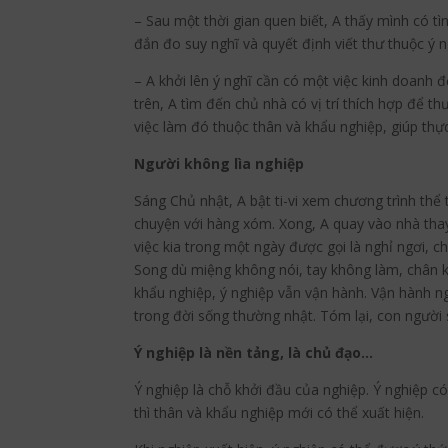
– Sau một thời gian quen biết, A thấy mình có tì
đắn đo suy nghĩ và quyết định viết thư thuộc ý 
– A khởi lên ý nghĩ cần có một việc kinh doanh 
trên, A tìm đến chủ nhà có vị trí thích hợp để 
việc làm đó thuộc thân và khẩu nghiệp, giúp thự
Người không lìa nghiệp
Sáng Chủ nhật, A bật ti-vi xem chương trình thể
chuyện với hàng xóm. Xong, A quay vào nhà thay
việc kia trong một ngày được gọi là nghỉ ngơi, 
Song dù miệng không nói, tay không làm, chân k
khẩu nghiệp, ý nghiệp vẫn vận hành. Vận hành ng
trong đời sống thường nhật. Tóm lại, con người s
Ý nghiệp là nền tảng, là chủ đạo…
Ý nghiệp là chỗ khởi đầu của nghiệp. Ý nghiệp 
thì thân và khẩu nghiệp mới có thể xuất hiện.