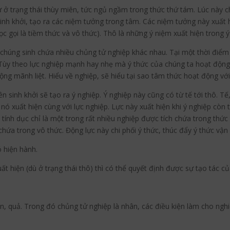
 ở trạng thái thùy miên, tức ngủ ngầm trong thức thứ tám. Lúc này
nh khởi, tạo ra các niệm tưởng trong tâm. Các niệm tưởng này xuất h
 gọi là tiềm thức và vô thức). Thô là những ý niệm xuất hiện trong ý
 chúng sinh chứa nhiều chủng tử nghiệp khác nhau. Tại một thời điể
. Tùy theo lực nghiệp mạnh hay nhẹ mà ý thức của chúng ta hoạt độn
ộng mãnh liệt. Hiểu về nghiệp, sẽ hiểu tại sao tâm thức hoạt động vớ
n sinh khởi sẽ tạo ra ý nghiệp. Ý nghiệp này cũng có từ tế tới thô. Tế
n nó xuất hiện cùng với lực nghiệp. Lực này xuất hiện khi ý nghiệp còn
ra, tính dục chỉ là một trong rất nhiều nghiệp được tích chứa trong thứ
chứa trong vô thức. Động lực này chi phối ý thức, thúc đẩy ý thức vậ
ó hiện hành.
uất hiện (dù ở trạng thái thô) thì có thể quyết định được sự tạo tác 
n, quả. Trong đó chủng tử nghiệp là nhân, các điều kiện làm cho nghiệ