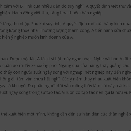
nh cảm với B. Trải qua nhiều đắn đo suy nghĩ, A quyết định viết thư v
nghiệp. Hành động viết thư, tặng hoa thuộc thân nghiệp.
để tăng thu nhập. Sau khi suy tính, A quyết định mở cửa hàng kinh doa
thương lượng thuê nhà. Thương lượng thành công, A tiến hành sửa chữ
c hiện ý nghiệp muốn kinh doanh của A.
 thao. Được một lát, A tắt ti-vi bật máy nghe nhạc. Nghe vài bản A t
 quần áo rồi lấy xe xuống phố. Ngang qua cửa hàng, thấy quảng cáo 
cho thấy con người suốt ngày sống với nghiệp, hết nghiệp này đến ngh
hông đi, tâm vẫn chưa hết nghĩ. Các ý niệm thay nhau xuất hiện khô
ay cả khi ngủ. Đa phần người đời vẫn mộng thấy làm cái này, cái kia,
uốt ngày sống trong sự tạo tác. Vì luôn có tạo tác nên gọi là hữu vi. 
có thể xuất hiện một mình, không cần đến sự hiện diện của thân nghiệ