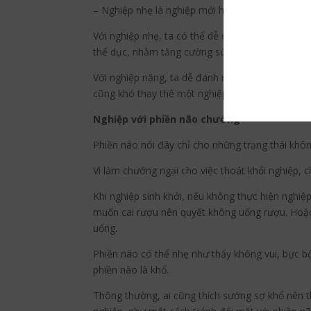
– Nghiệp nhẹ là nghiệp mới huân tập, không đư
Với nghiệp nhẹ, ta có thể dễ dàng thay thế nghiệ
thể dục, nhằm tăng cường sức khỏe. Hoặc thay v
Với nghiệp nặng, ta dễ đánh mất sự tỉnh giác, tâ
cũng khó thay thế một nghiệp nặng bằng một ngh
Nghiệp với phiền não chướng
Phiền não nói đây chỉ cho những trạng thái khôn
Vì làm chướng ngại cho việc thoát khỏi nghiệp, 
Khi nghiệp sinh khởi, nếu không thực hiện nghiệp
muốn cai rượu nên quyết không uống rượu. Hoặ
uống.
Phiền não có thể nhẹ như thấy không vui, bực b
phiền não là khổ.
Thông thường, ai cũng thích sướng sợ khổ nên th