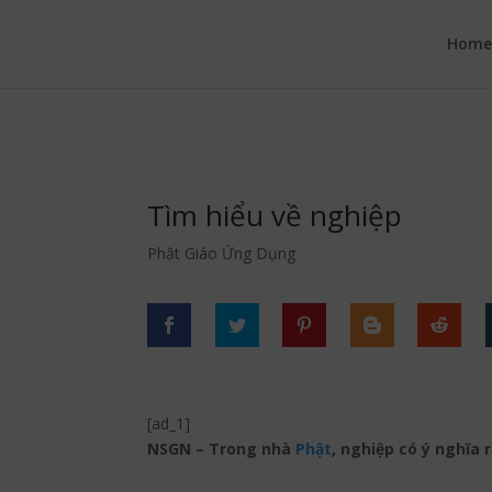
google.com, pub-6277401358830299, DIRECT, f08c47fec0942fa0
Hom
Tìm hiểu về nghiệp
Phật Giáo Ứng Dụng
[ad_1]
NSGN – Trong nhà
Phật
, nghiệp có ý nghĩa 