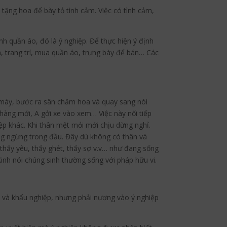
à tặng hoa để bày tỏ tình cảm. Việc có tình cảm,
nh quần áo, đó là ý nghiệp. Để thực hiện ý định
a, trang trí, mua quần áo, trưng bày để bán… Các
ắt máy, bước ra sân chăm hoa và quay sang nói
hàng mới, A gởi xe vào xem… Việc này nối tiếp
iệp khác. Khi thân mệt mỏi mới chịu dừng nghỉ.
ng ngừng trong đầu. Đây dù không có thân và
 thấy yêu, thấy ghét, thấy sợ v.v… như đang sống
Kinh nói chúng sinh thường sống với pháp hữu vi.
p và khẩu nghiệp, nhưng phải nương vào ý nghiệp