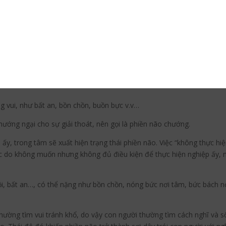
ợc huân tập nhiều như nghiệp nặng, lực của nó không mạnh.
p này bằng nghiệp khác. Như chơi cờ là thói quen, nhưng do bệnh, thay
ì nghe nhạc, ta có thể đi dạo…
m trở nên mê mờ, thiếu lý trí, khó phân định được thiện ác, ý thức ch
iệp khác. Như người ghiền rượu nặng, khi cơn ghiền xuất hiện, khó m
g vui, như bất an, bồn chồn, buồn bực v.v…
chướng ngại cho sự giải thoát, nên gọi là phiền não chướng.
 ấy, trong tâm sẽ xuất hiện trạng thái phiền não. Việc “không thực h
c do không muốn nhưng không đủ điều kiện để thực hiện nghiệp ấy,
ội, bất an…, có thể nặng như bồn chồn, nóng bức nơi tâm, bức bách n
ường tìm vui tránh khổ, do vậy con người thường tìm cách nghĩ và số