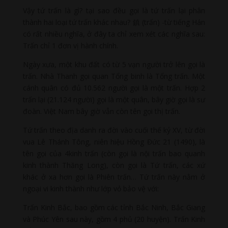
Vậy tứ trấn là gì? tại sao đều gọi là tứ trấn lại phân
thành hai loại tứ trấn khác nhau? 鎮 (trấn) -từ tiếng Hán
có rất nhiều nghĩa, ở đây ta chỉ xem xét các nghĩa sau:
Trấn chỉ 1 đơn vị hành chính.
Ngày xưa, một khu đất có từ 5 vạn người trở lên gọi là
trấn. Nhà Thanh gọi quan Tổng binh là Tổng trấn. Một
cánh quân có đủ 10.562 người gọi là một trấn. Hợp 2
trấn lại (21.124 người) gọi là một quân, bây giờ gọi là sư
đoàn. Việt Nam bây giờ vẫn còn tên gọi thị trấn.
Tứ trấn theo địa danh ra đời vào cuối thế kỷ XV, từ đời
vua Lê Thánh Tông, niên hiệu Hồng Đức 21 (1490), là
tên gọi của 4kinh trấn (còn gọi là nội trấn bao quanh
kinh thành Thăng Long), còn gọi là Tứ trấn, các xứ
khác ở xa hơn gọi là Phiên trấn… Tứ trấn này nằm ở
ngoại vi kinh thành như lớp vỏ bảo vệ với:
Trấn Kinh Bắc, bao gồm các tỉnh Bắc Ninh, Bắc Giang
và Phúc Yên sau này, gồm 4 phủ (20 huyện). Trấn Kinh