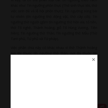
khác như: Tín ngưỡng phồn thực (Thờ sinh thực khí, thờ
việc sinh đẻ và lễ hội phồn thực); Tín ngưỡng sùng bái
tự nhiên (tín ngưỡng thờ động vật, thờ cây cối); Tín
ngưỡng thờ người (gồm tín ngưỡng thờ hồn vía, tổ tiên,
thờ Tổ nghề, Thành hoàng, giỗ Tổ Hùng Vương, Tiên
hiền); Tín ngưỡng thờ Thần; Tín ngưỡng thờ Mẫu (Thờ
Tam phủ, Tứ phủ và Tứ pháp).
Việc phân chia này có khác nhau vì thờ Thành hoàng
nơi thì thuộc tín ngưỡng thờ thần, nơi thì thuộc tín
ngưỡng thờ người. Tuy nhiên, hầu hết các vị thần là
các nhân thần, có nguồn gốc là người.
Thời xa xưa, người Việt sống chủ yếu dựa vào việc khai
thác tự nhiên. Vì vậy, việc thờ cúng các vị thần tự nhiên
(nhiên thần) đã sớm gần gũi với họ. Trên vùng đất mới
của buổi đầu lập ấp nơi rừng thiêng nước độc, thiếu cả
công cụ, phương tiện lao động, vì thế tôn giáo, tín
ngưỡng như một nhu cầu lớn lao, là chỗ dựa về mặt
tinh thần không thể thiếu để chống chọi lại bao tai ách,