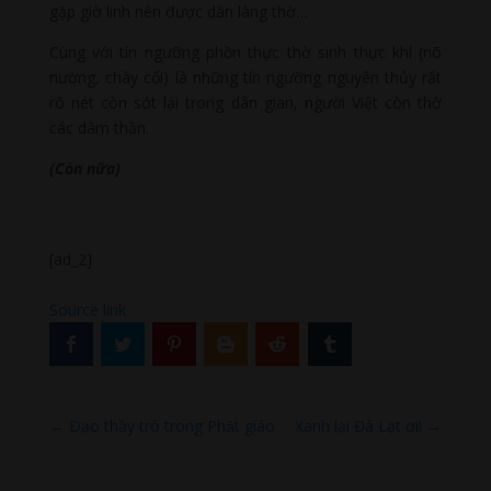
gặp giờ linh nên được dân làng thờ…
Cùng với tín ngưỡng phồn thực thờ sinh thực khí (nõ
nường, chày cối) là những tín ngưỡng nguyên thủy rất
rõ nét còn sót lại trong dân gian, người Việt còn thờ
các dâm thần.
(Còn nữa)
[ad_2]
Source link
←
Ðạo thầy trò trong Phật giáo
Xanh lại Đà Lạt ơi!
→