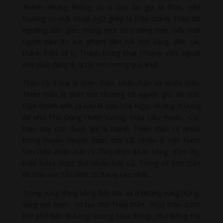
Thánh nhưng không rõ vì sao lại gọi là thần, nên
thường có một thuật ngữ ghép là thần thánh. Theo tín
ngưỡng dân gian, trong một số trường hợp, nếu một
người nào đó xúc phạm đến nơi thờ cúng, đến các
thánh thần sẽ bị Thánh trừng phạt (Thánh vật), người
nhà phải dâng lễ tạ tội mới mong qua khỏi.
Thần có 3 loại là thiên thần, nhân thần và nhiên thần.
Thiên thần là thần trời thường có nguồn gốc do trời,
thần thánh sinh ra hay là con của Ngọc Hoàng thượng
đế như Phù Đổng Thiên Vương, mẫu Liễu Hạnh… Các
thần này còn được gọi là thánh. Thiên thần có nhiều
trong truyền thuyết được thờ rất nhiều ở Việt Nam.
Sơn thần (thần núi) và Thủy thần (thần sông, đầm lầy,
thần biển) được thờ nhiều hơn cả. Trong số Sơn thần
thì thần núi Tản Viên có địa vị cao nhất.
Trong vùng đồng bằng Bắc Bộ, và ở những vùng trũng,
vùng ven biển… có tục thờ Thủy thần. Thủy thần được
thờ phổ biến là Long Vương (Vua Rồng), như Đông Hải