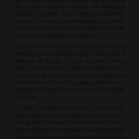
làm cho một đối tượng bị ếm, ém, yểm không phát
triển được. Tuy nhiên, “trấn” và “yểm” là hai khái niệm
khác nhau. Trấn là đặt các vật khí phong thủy hiện hữu
trên mặt đất và nhìn thấy được còn yểm là các vật đó
được đem chôn dưới đất, được gói bọc kín.
Ở đây, các tứ trấn đơn thuần là vật khí phong thủy
(đền) trấn giữ trên mặt đất, không có bùa chú kỳ bí
chôn dưới đất để yểm. 3 tứ trấn Việt Nam là Thăng
Long, Lạng Sơn và Hoa Lư được xây dựng trấn giữ 4
phía: Đông, Tây, Nam, Bắc khi các kinh đô, thành phố
ra đời nhằm mục đích sử dụng phong thủytrấn trạch,
với nhiệm vụ trấn giữ, bảo vệ các vùng đất kinh thành,
biên ải xưa.
Tuy nhiên, các ngôi đền chỉ là nơi ở của các thần,
thánh, những thiên thần và nhân thần lĩnh trọng trách
canh giữ kinh đô, thành phố. Về mặt tâm linh, chính các
vị thần, thánh đó mới đóng vai trò quan trọng trong hệ
thống phong thủy các vùng đất. Hàng ngàn năm qua,