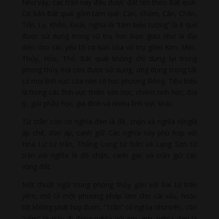
Như vậy, các trấn này đều được đặt tên theo Bát quái.
Cơ bản Bát quái gồm tám quẻ: Càn, Khảm, Cấn, Chấn,
Tốn, Ly, Khôn, Đoài, nghĩa là “tám biểu tượng” là 8 quẻ
được sử dụng trong vũ trụ học Đạo giáo như là đại
diện cho các yếu tố cơ bản của vũ trụ gồm Kim, Mộc,
Thủy, Hỏa, Thổ. Bát quái không chỉ dừng lại trong
phong thủy mà còn được sử dụng, ứng dụng trong tất
cả mọi lĩnh vực của nền cổ học phương Đông. Tiêu biểu
là trong các lĩnh vực thiên văn học, chiêm tinh học, địa
lý, giải phẫu học, gia đình và nhiều lĩnh vực khác.
Từ ‘trấn’ còn có nghĩa đen là đè, chặn và nghĩa rộnglà
áp chế, đàn áp, canh giữ. Các nghĩa này phù hợp với
Hoa Lư tứ trấn, Thăng Long tứ trấn và Lạng Sơn tứ
trấn với nghĩa là đè chặn, canh gác và trấn giữ các
vùng đất.
Một thuật ngữ trong phong thủy gắn với hai từ trấn
yểm, mô tả một phương pháp làm cho cái xấu, hoặc
tốt không phát huy được. “Trấn” có nghĩa như trên, còn
“yểm” là giấu đi đồng nghĩa với ếm, ém, nghĩa đen là