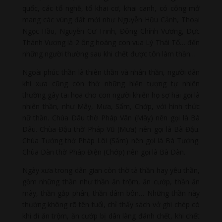
quốc, các tổ nghề, tổ khai cơ, khai canh, có công mở
mang các vùng đất mới như Nguyễn Hữu Cảnh, Thoại
Ngọc Hầu, Nguyễn Cư Trinh, Đông Chính Vương, Dực
Thánh Vương là 2 ông hoàng con vua Lý Thái Tổ… đến
những người thường sau khi chết được tôn làm thần…
Ngoài phúc thần là thiên thần và nhân thần, người dân
khi xưa cũng còn thờ những hiện tượng tự nhiên
thường gây tai họa cho con người khiến họ sợ hãi gọi là
nhiên thần, như Mây, Mưa, Sấm, Chớp, với hình thức
nữ thần. Chùa Dâu thờ Pháp Vân (Mây) nên gọi là Bà
Dâu. Chùa Đậu thờ Pháp Vũ (Mưa) nên gọi là Bà Đậu.
Chùa Tướng thờ Pháp Lôi (Sấm) nên gọi là Bà Tướng.
Chùa Dàn thờ Pháp Điện (Chớp) nên gọi là Bà Dàn.
Ngày xưa trong dân gian còn thờ tà thần hay yêu thần,
gồm những thần như thần ăn trộm, ăn cướp, thần ăn
mày, thần gắp phân, thần dâm bôn… Những thần này
thường không rõ tên tuổi, chỉ thấy sách vở ghi chép có
khi đi ăn trộm, ăn cướp bị dân làng đánh chết, khi chết