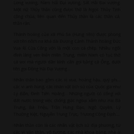
Long vương, Nam Hải Đại vương, Sát Hải Đại vương.
Một nữ Thủy thần cũng được thờ là Ngọc Thủy Tinh
công chúa, liên quan đến Thủy thần là các thần cá,
thần rắn.
Thành hoàng của xã Phù Sa (Hưng Yên) được phong
với tên nôm na khá dài Đương Cảnh Thành hoàng Đức
Vua Rí Cửa Cống vốn là một con cá chép. Nhiều ngôi
đình làng ven biển miền Trung, miền Nam có tục thờ
cá voi mà người dân kính cẩn gọi bằng cá Ông, dưới
tên gọi Đông Hải Đại Vương…
Nhân thần bao gồm các vị vua, hoàng hậu, quý phi…
các vị anh hùng, các nhân vật lịch sử của Quốc gia như
Lý Bôn, Đinh Tiên Hoàng… Những người có công với
đất nước trong việc chống giặc ngoại xâm như Hai Bà
Trưng, Bà Triệu, Trần Hưng Đạo, Ngô Quyền, Lý
Thường Kiệt, Nguyễn Trung Trực, Trương Công Định….
Nhân thần còn là các nhân vật lịch sử địa phương, từ
các vị văn thần, võ tướng, các nhà khoa bảng, nhà ái