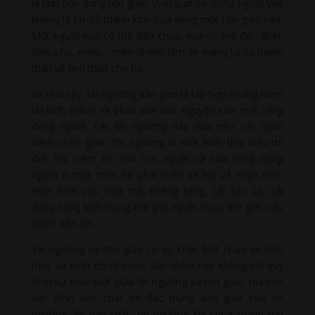
là tính hỗn dung tôn giáo. Vì vậy, phần đông người Việt
không là tín đồ thành kính của riêng một tôn giáo nào.
Một người vừa có thể đến chùa, vừa có thể đến đình,
đền, phủ, miếu… miễn là việc làm ấy mang lại sự thanh
thản về tinh thần cho họ.
Và như vậy, tín ngưỡng dân gian là tập hợp những niềm
tin hình thành và phản ánh ước nguyện của một cộng
đồng người. Các tín ngưỡng này dựa trên các quan
niệm nhân gian. Tín ngưỡng là một hình thái biểu thị
đức tin, niềm tin của con người và của cộng đồng
người ở một trình độ phát triển xã hội và nhận thức
nhất định vào một thái thiêng liêng, cái cao cả, cái
đáng sùng kính trong thế giới người hoặc thế giới siêu
nhiên nào đó.
Tín ngưỡng và tôn giáo có sự khác biệt nhau về hình
thức và trình độ tổ chức. Đặc điểm này không chỉ quy
định sự khác biệt giữa tín ngưỡng và tôn giáo, mà còn
xác định bản chất và đặc trưng dân gian của tín
ngưỡng. Về bản chất, tín ngưỡng khi chưa thành tôn