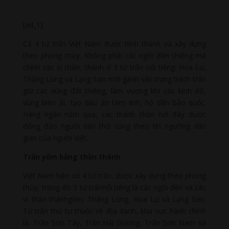
[ad_1]
Cả 4 tứ trấn Việt Nam được hình thành và xây dựng
theo phong thủy. Không phải các ngôi đền thiêng mà
chính các vị thần, thánh ở 3 tứ trấn nổi tiếng: Hoa Lư,
Thăng Long và Lạng Sơn mới gánh vác trọng trách trấn
giữ các vùng đất thiêng, làm vượng khí các kinh đô,
vùng biên ải, tạo dấu ấn tâm linh, hộ dân bảo quốc.
Hàng ngàn năm qua, các thánh thần nơi đây được
đông đảo người dân thờ cúng theo tín ngưỡng dân
gian của người Việt.
Trấn yểm bằng thần thánh
Việt Nam hiện có 4 tứ trấn, được xây dựng theo phong
thủy, trong đó 3 tứ trấnnổi tiếng là các ngôi đền và các
vị thần thánhgồm: Thăng Long, Hoa Lư và Lạng Sơn.
Tứ trấn thứ tư thuộc về địa danh, khu vực hành chính
là: Trấn Sơn Tây, Trấn Hải Dương, Trấn Sơn Nam và