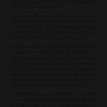
một tầm mức nhận thức mới, nằm ngoài những suy
nghĩ của cuộc sống phàm trần”.
Còn trong Từ điển Tiếng Việt, Giáo sư Hoàng Phê định
nghĩa: “Thần” là “lực lượng siêu tự nhiên được tôn thờ,
coi là linh thiêng, có sức mạnh và phép lạ phi thường,
có thể gây họa hoặc làm phúc cho người đời, theo
quan niệm mê tín hoặc theo quan niệm tôn giáo”.
Khái niệm Thánh, theo Từ điển Bách khoa Việt Nam là
danh hiệu để chỉ những người tài giỏi, sáng suốt, đức
độ, có công trạng, sau khi qua đời, những người đó
được thờ cúng coi như các vị thần linh. Đạo Khổng tôn
Khổng Tử là Thánh. Đạo giáo gọi đức Trần Hưng Đạo,
Mẫu Liễu Hạnh là Thánh. Dân gian đã tạo ra tín
ngưỡng rồi lấy chính tín ngưỡng đó làm chỗ dựa để tạo
ra sức mạnh tinh thần, niềm tin cho chính mình.
Ở Việt Nam thời xưa, nhà vua thường có tục phong
thần, nhất là thần Thành hoàng cho các bậc tiền nhân
có công với nước. Các vị thần này cũng cùng gốc như