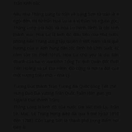
Trấn Kinh Bắc.
Nếu như Thăng Long tứ trấn và Lạng Sơn tứ trấn là 4
ngôi đền, thì tứ trấn Hoa Lư là 4 vị thần. Về nguồn gốc,
Thăng Long (Hà Nội) và Hoa Lư (Ninh Bình) là các kinh
thành xưa. Hoa Lư là kinh đô đầu tiên của nhà nước
phong kiến Trung ương tập quyền ở Việt Nam và là quê
hương của vị Anh hùng dân tộc Đinh Bộ Lĩnh. Suốt 42
năm tồn tại (968-1010), Hoa Lư chủ yếu là đại bản
doanh của hai vị vua kiêm Tổng Tư lệnh Quân đội: Đinh
Tiên Hoàng và Lê Đại Hành. Đó cũng là nơi ra đời của
một vương triều mới – nhà Lý.
Tượng Đức thánh Trần Tượng đài Quốc công Tiết chế
Hưng Đạo Đại vương Trần Quốc Tuấn (dân gian gọi
Ngài là Đức thánh Trần).
Thăng Long là kinh đô của nước Đại Việt thời Lý, Trần
Lê, Mạc, Lê Trung Hưng (kéo dài qua 8 thế kỷ từ 1010
đến 1788). Còn Lạng Sơn là thành phố trọng điểm nơi
biên ải.