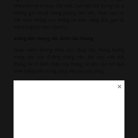
nhiều khó khăn hơn. Tốt nhất, bạn nên đặt thùng rác ở
những góc khuất trong phòng làm việc. Hoặc bạn có
thể chọn những loại thùng rác kiểu dáng nhỏ gọn và
đặt trong bộc bàn, cánh tủ.
Kiêng đặt thùng rác dưới cầu thang
Quan niệm phong thủy cho rằng cầu thang tượng
trưng cho con đường thăng tiến. Bởi vậy, nếu đặt
thùng rác ở dưới chân cầu thang sẽ làm cản trở quá
trình thăng tiến trong công việc và cuộc sống.
Ngoài các vị trí kiêng kỵ như trên thì bạn cũng không
nên đặt quá nhiều thùng rác trong nhà. Việc có quá
nhiều thùng rác có thể dẫn tới việc hình thành uế khí và
ảnh hưởng không tốt tới vận khí của cả nhà.
Nên đặt thùng rác ở vị trí nào để có phong thủy
tốt?
Theo phong thủy, vị trí đặt thùng rác tốt nhất sẽ là