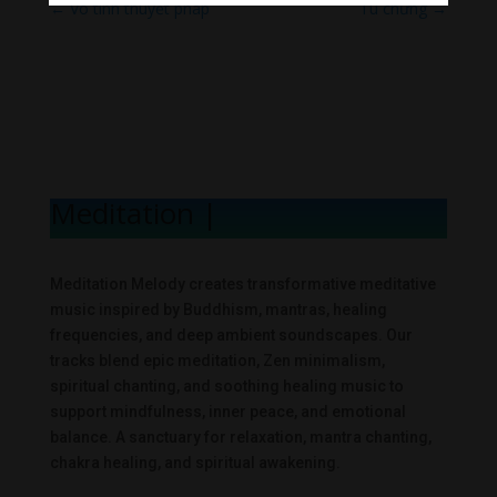
←
Vô tình thuyết pháp
Tu chứng
→
Meditation Me
|
Meditation Melody creates transformative meditative
music inspired by Buddhism, mantras, healing
frequencies, and deep ambient soundscapes. Our
tracks blend epic meditation, Zen minimalism,
spiritual chanting, and soothing healing music to
support mindfulness, inner peace, and emotional
balance. A sanctuary for relaxation, mantra chanting,
chakra healing, and spiritual awakening.