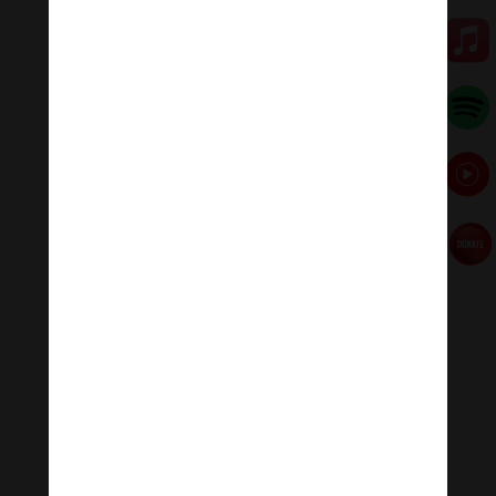
hướng Đông Nam lệch về hướng Đông, hướng Tây Bắc
lệch về hướng Tây, hướng Đông Bắc lệch về hướng
Bắc, hướng Đông Nam lệch về hướng Nam.
Đặt thùng rác ở 4 vị trí này sẽ không gây bất kỳ ảnh
hưởng tiêu cực nào đến gia chủ và mọi thành viên
trong gia đình và cũng không phạm đến những phương
đại diện cho cung điền trạch.
*Thông tin chỉ mang tính tham khảo
Theo Khỏe & Đẹp
[ad_2]
Source link