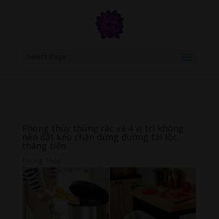
google.com, pub-6277401358830299, DIRECT, f08c47fec0942fa0
Select Page
Phong thủy thùng rác và 4 vị trí không
nên đặt kẻo chặn đứng đường tài lộc,
thăng tiến
Phong Thủy