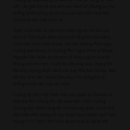
tiến” để giết hại bà con anh em mình ư? Nhưng sợ mà
không đi thì tướng Kỳ sẽ cho bọn sinh viên Huế hèn.
Chúng tôi đã chấp nhận đi.
Danh sách mời có đến hơn mười người, tôi chỉ còn
nhớ có Trần Xuân Kiêm (chủ tịch tổng hội sinh viên),
Trần Anh Tuấn (luật khoa), anh em Hoàng Phủ Ngọc
Tường (văn khoa) và Hoàng Phủ Ngọc Phan (y khoa),
Nguyễn Đắc Xuân (sư phạm) và nhiều người nữa tôi
không còn nhớ tên. Trước khi lên máy bay, chúng tôi
đã thắp hương khấn vái ở sân bay Phú Bài và hứa: Nếu
để cho sinh viên Huế bị làm nhục thì chúng tôi sẽ
không trở lại sân bay này nữa.
Tướng Kỳ cho một chiếc máy bay quân sự Dakota ra
Phú Bài đón chúng tôi. Hồi cuối năm 1963, tướng
Dương Văn Minh cũng đã cử máy bay quân sự ra Huế
đón sinh viên chúng tôi vào tham quan thành quả“cách
mạng 1-11-1963”. Phi hành đoàn toàn là người Mỹ.