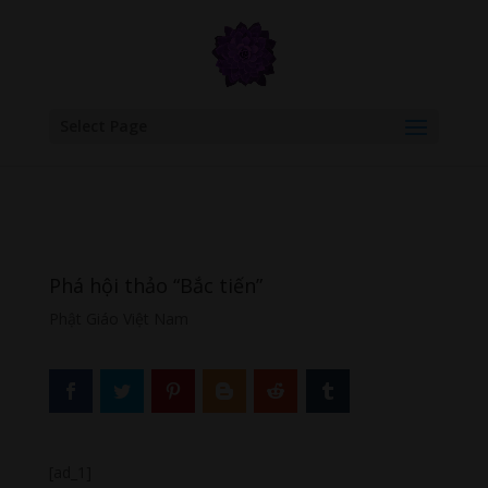
google.com, pub-6277401358830299, DIRECT, f08c47fec0942fa0
Select Page
Phá hội thảo “Bắc tiến”
Phật Giáo Việt Nam
[ad_1]