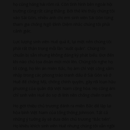
họ cũng hăng hái rôm rả. Còn tình hình bên ngoài hội
trường cũng rất căng thẳng. Bởi thế khi thấy chúng tôi
vào Sài Gòn, nhiều anh chị em sinh viên Sài Gòn từng
tham gia chống Ngô Đình Diệm nhắc chúng tôi phải
cảnh giác.
Lực lượng sinh viên Huế quá ít, lại mệt nên chúng tôi
phải rất thận trọng mỗi lần “xuất quân”. Chúng tôi
chuẩn bị sẵn nhưng không đăng ký phát biểu. Đợi đến
khi nào chủ tọa đoàn mời mới lên. Chúng tôi nghe họ
tố cộng, họ lên án miền Bắc, họ ám chỉ Việt cộng xâm
nhập trong các phong trào tranh đấu ở Sài Gòn và ở
Huế để chống Mỹ, chống chính quyền, gây rối loạn hậu
phương của quân đội Việt Nam cộng hòa. Họ cũng ám
chỉ sinh viên Huế do sợ đi lính nên chống chiến tranh.
Họ giới thiệu chủ trương đánh ra miền Bắc để lập lại
hòa bình Việt Nam của tổng thống Johnson. Tất cả
những ý tưởng ấy sẽ đưa đến chủ trương “Bắc tiến”.
Họ khiêu khích sinh viên Huế nhưng chúng tôi vẫn ngồi