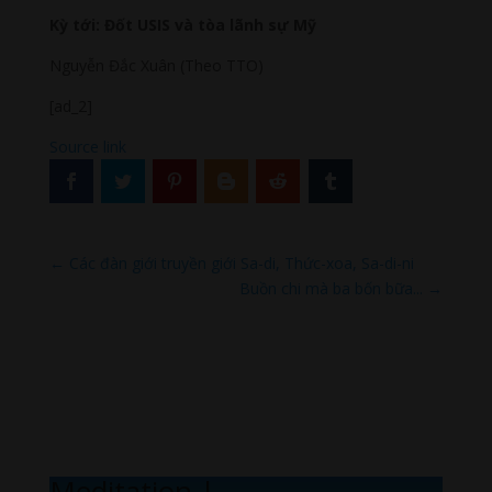
Kỳ tới: Đốt USIS và tòa lãnh sự Mỹ
Nguyễn Đắc Xuân (Theo TTO)
[ad_2]
Source link
←
Các đàn giới truyền giới Sa-di, Thức-xoa, Sa-di-ni
Buồn chi mà ba bốn bữa...
→
Meditation Mel
|