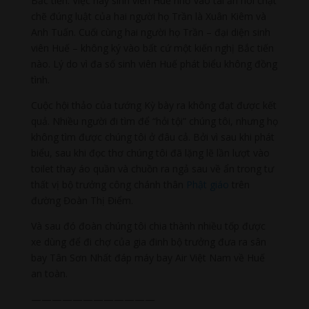
Bắc tiến. Việc này sinh viên Huế nhờ vào tài ăn nói chặt
chẽ đúng luật của hai người họ Trần là Xuân Kiêm và
Anh Tuấn. Cuối cùng hai người họ Trần – đại diện sinh
viên Huế – không ký vào bất cứ một kiến nghị Bắc tiến
nào. Lý do vì đa số sinh viên Huế phát biểu không đồng
tình.
Cuộc hội thảo của tướng Kỳ bày ra không đạt được kết
quả. Nhiều người đi tìm để “hỏi tội” chúng tôi, nhưng họ
không tìm được chúng tôi ở đâu cả. Bởi vì sau khi phát
biểu, sau khi đọc thơ chúng tôi đã lặng lẽ lần lượt vào
toilet thay áo quần và chuồn ra ngả sau về ẩn trong tư
thất vị bộ trưởng công chánh thân
Phật giáo
trên
đường Đoàn Thị Điểm.
Và sau đó đoàn chúng tôi chia thành nhiều tốp được
xe dùng để đi chợ của gia đinh bộ trưởng đưa ra sân
bay Tân Sơn Nhất đáp máy bay Air Việt Nam về Huế
an toàn.
————————————