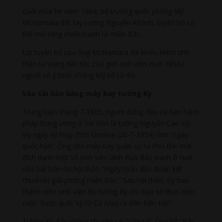
Cuối mùa hè năm 1964, bộ trưởng quốc phòng Mỹ
McNamara dắt tay tướng Nguyễn Khánh, tuyên bố có
thể mở rộng chiến tranh ra miền Bắc.
Lời tuyên bố của ông McNamara đã khiêu khích tinh
thần tự trọng dân tộc của giới sinh viên Huế. Nhiều
người có ý thức chống Mỹ kể từ đó.
Vào Sài Gòn bằng máy bay tướng Kỳ
Trung tuần tháng 7-1965, người đứng đầu ủy ban hành
pháp trung ương ở Sài Gòn là tướng Nguyễn Cao Kỳ,
lấy ngày ký hiệp định Genève (20-7-1954) làm “ngày
quốc hận”. Ông cho máy bay quân sự ra Phú Bài mời
đích danh một số sinh viên lãnh đạo đấu tranh ở Huế
vào Sài Gòn dự hội thảo “Ngày toàn dân đoàn kết
chuẩn bị giải phóng miền Bắc”. Sau hội thảo, ủy ban
thanh niên sinh viên do tướng Kỳ chỉ đạo sẽ thực hiện
cuộc “rước quốc kỳ từ Cà Mau ra đến Bến Hải”.
Tướng Kỳ đẩy chúng tôi vào cái “cửa tử”. Ủng hộ “Bắc