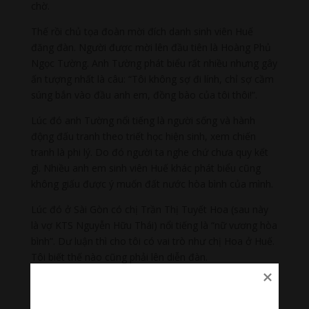
chờ.
Thế rồi chủ tọa đoàn mời đích danh sinh viên Huế
đăng đàn. Người được mời lên đầu tiên là Hoàng Phủ
Ngọc Tường. Anh Tường phát biểu rất nhiều nhưng gây
ấn tượng nhất là câu: “Tôi không sợ đi lính, chỉ sợ cầm
súng bắn vào đầu anh em, đồng bào của tôi thôi!”.
Lúc đó anh Tường nổi tiếng là người sống và hành
động đấu tranh theo triết học hiện sinh, xem chiến
tranh là phi lý. Do đó người ta nghe chứ chưa quy kết
gì. Nhiều anh em sinh viên Huế khác phát biểu cũng
không giấu được ý muốn đất nước hòa bình của mình.
Lúc đó ở Sài Gòn có chị Trần Thị Tuyết Hoa (sau này
là vợ KTS Nguyễn Hữu Thái) nổi tiếng là “nữ vương hòa
bình”. Dư luận thì cho tôi có vai trò như chị Hoa ở Huế.
Tôi biết thế nào cũng phải lên diễn đàn.
Nếu tôi nói thẳng ý tưởng đấu tranh chống Mỹ, chống
chiến tranh để lập lại hòa bình trong đầu tôi thì thế nào