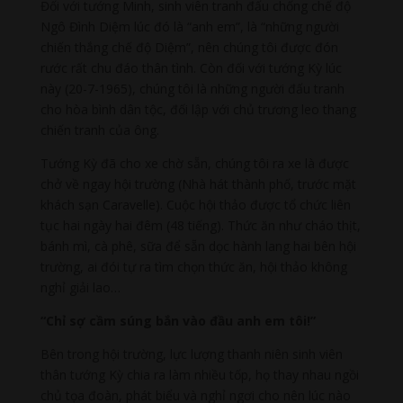
Đối với tướng Minh, sinh viên tranh đấu chống chế độ
Ngô Đình Diệm lúc đó là “anh em”, là “những người
chiến thắng chế độ Diệm”, nên chúng tôi được đón
rước rất chu đáo thân tình. Còn đối với tướng Kỳ lúc
này (20-7-1965), chúng tôi là những người đấu tranh
cho hòa bình dân tộc, đối lập với chủ trương leo thang
chiến tranh của ông.
Tướng Kỳ đã cho xe chờ sẵn, chúng tôi ra xe là được
chở về ngay hội trường (Nhà hát thành phố, trước mặt
khách sạn Caravelle). Cuộc hội thảo được tổ chức liên
tục hai ngày hai đêm (48 tiếng). Thức ăn như cháo thịt,
bánh mì, cà phê, sữa để sẵn dọc hành lang hai bên hội
trường, ai đói tự ra tìm chọn thức ăn, hội thảo không
nghỉ giải lao…
“Chỉ sợ cầm súng bắn vào đầu anh em tôi!”
Bên trong hội trường, lực lượng thanh niên sinh viên
thân tướng Kỳ chia ra làm nhiều tốp, họ thay nhau ngồi
chủ tọa đoàn, phát biểu và nghỉ ngơi cho nên lúc nào