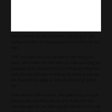
là luật sư Ngô Bá Thành. Tôi biết bà Ngô Bá Thành từ
ấy.
Sau phát biểu của bà Ngô Bá Thành, nhiều sinh viên
khác tiếp tục phát biểu không đồng tình với chủ trương
Bắc tiến. Như thế đoàn sinh viên Huế đã khơi dậy được
một xu hướng vận động hòa bình, đối trọng với chủ
trương Bắc tiến của những người tổ chức nên cuộc hội
thảo.
Thấy mục đích của cuộc hội thảo có thể không đạt
được, đám thanh niên sinh viên tay chân của tướng Kỳ
đăng đàn phản ứng mạnh mẽ xu hướng vận động hòa
bình của sinh viên Huế. Họ không nói thẳng nhưng quy
kết chúng tôi thơ ngây, bị “Việt cộng lợi dụng” chống
Mỹ.
Phát biểu như thế là vừa đủ. Việc quan trọng còn lại là
làm sao phá cho được việc đại diện thanh niên sinh
viên toàn quốc ký vào kiến nghị gửi chính phủ VNCH xin