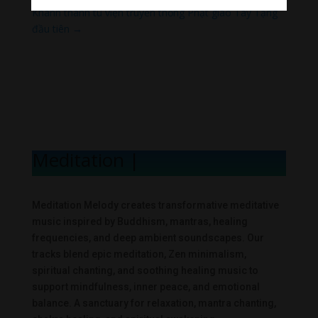
Khánh thành tu viện truyền thống Phật giáo Tây Tạng
đầu tiên
→
Meditation Mel
|
Meditation Melody creates transformative meditative
music inspired by Buddhism, mantras, healing
frequencies, and deep ambient soundscapes. Our
tracks blend epic meditation, Zen minimalism,
spiritual chanting, and soothing healing music to
support mindfulness, inner peace, and emotional
balance. A sanctuary for relaxation, mantra chanting,