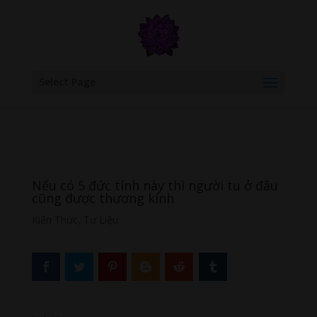
google.com, pub-6277401358830299, DIRECT, f08c47fec0942fa0
Select Page
Nếu có 5 đức tính này thì người tu ở đâu
cũng được thương kính
Kiến Thức
,
Tư Liệu