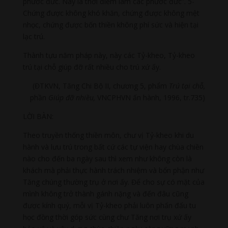
phước đức. Nay là thời điểm làm các phước đức”. 5-
Chứng được không khó khăn, chứng được không mệt
nhọc, chứng được bốn thiền không phí sức và hiện tại
lạc trú.
Thành tựu năm pháp này, này các Tỷ-kheo, Tỷ-kheo
trú tại chỗ giúp đỡ rất nhiều cho trú xứ ấy.
(ĐTKVN, Tăng Chi Bộ II, chương 5, phẩm
Trú tại chỗ,
phần
Giúp đỡ nhiều,
VNCPHVN ấn hành, 1996, tr.735)
LỜI BÀN:
Theo truyền thống thiền môn, chư vị Tỷ-kheo khi du
hành và lưu trú trong bất cứ các tự viện hay chùa chiền
nào cho đến ba ngày sau thì xem như không còn là
khách mà phải thực hành trách nhiệm và bổn phận như
Tăng chúng thường trụ ở nơi ấy. Để cho sự có mặt của
mình không trở thành gánh nặng và đến đâu cũng
được kính quý, mỗi vị Tỷ-kheo phải luôn phấn đấu tu
học đồng thời góp sức cùng chư Tăng nơi trụ xứ ấy