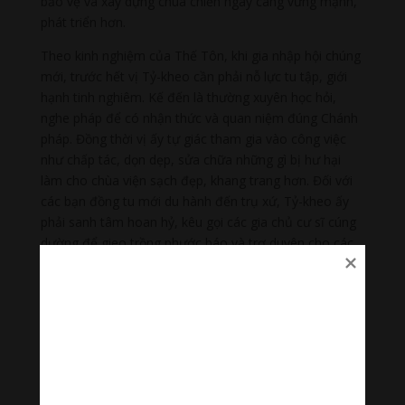
bảo vệ và xây dựng chùa chiền ngày càng vững mạnh,
phát triển hơn.
Theo kinh nghiệm của Thế Tôn, khi gia nhập hội chúng
mới, trước hết vị Tỷ-kheo cần phải nỗ lực tu tập, giới
hạnh tinh nghiêm. Kế đến là thường xuyên học hỏi,
nghe pháp để có nhận thức và quan niệm đúng Chánh
pháp. Đồng thời vị ấy tự giác tham gia vào công việc
như chấp tác, dọn dẹp, sửa chữa những gì bị hư hại
làm cho chùa viện sạch đẹp, khang trang hơn. Đối với
các bạn đồng tu mới du hành đến trụ xứ, Tỷ-kheo ấy
phải sanh tâm hoan hỷ, kêu gọi các gia chủ cư sĩ cúng
dường để gieo trồng phước báo và trợ duyên cho các
huynh đệ đầy đủ phương tiện tu hành. Quan trọng nhất
là vị Tỷ-kheo trong thời gian ở tại trụ xứ ấy đạt được
các quả chứng và sống thảnh thơi an lạc.
Nếu hội đủ năm yếu tố trên, một vị Tỷ-kheo đi đến nơi
đâu sẽ giúp ích cho nơi ấy rất nhiều. Và tất nhiên, vị ấy
ở đâu cũng không trở thành gánh nặng, được mọi
người thương mến, kính trọng và mong mỏi ở lại lâu