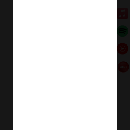
dài.
Trong thực tế hiện nay, một số Tỷ-kheo trẻ cũng khá
vất vả trong việc tìm cho mình một trụ xứ để nương
tựa tu học. Thực trạng này hẵn có nhiều nguyên nhân,
nhưng trước hết mỗi chúng ta phải tự xem lại mình đã
thực hành được những gì để đóng góp cho trụ xứ như
lời Phật đã dạy?
Quảng Tánh/Báo Giác Ngộ
[ad_2]
Source link
←
Hỏi & đáp cùng ngài Luang Por Liem