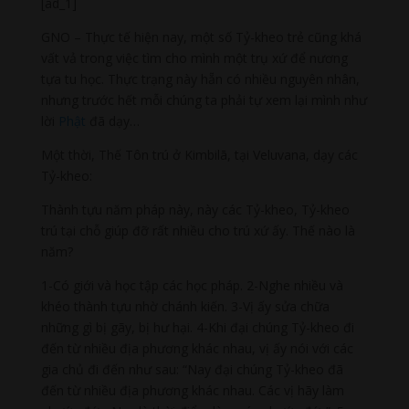
[ad_1]
GNO – Thực tế hiện nay, một số Tỷ-kheo trẻ cũng khá
vất vả trong việc tìm cho mình một trụ xứ để nương
tựa tu học. Thực trạng này hẵn có nhiều nguyên nhân,
nhưng trước hết mỗi chúng ta phải tự xem lại mình như
lời
Phật
đã dạy…
Một thời, Thế Tôn trú ở Kimbilā, tại Veluvana, dạy các
Tỷ-kheo:
Thành tựu năm pháp này, này các Tỷ-kheo, Tỷ-kheo
trú tại chỗ giúp đỡ rất nhiều cho trú xứ ấy. Thế nào là
năm?
1-Có giới và học tập các học pháp. 2-Nghe nhiều và
khéo thành tựu nhờ chánh kiến. 3-Vị ấy sửa chữa
những gì bị gãy, bị hư hại. 4-Khi đại chúng Tỷ-kheo đi
đến từ nhiều địa phương khác nhau, vị ấy nói với các
gia chủ đi đến như sau: “Nay đại chúng Tỷ-kheo đã
đến từ nhiều địa phương khác nhau. Các vị hãy làm