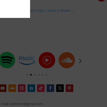
Earth Day / I Have a Dream
→
E-mail: votrimen@gmail.com