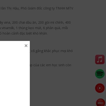
Trần Thị Hậu, Phó Giám đốc công ty TNHH MTV
y vina, 200 chai dầu ăn, 200 gói mì chính, 400
 vinamilk, 1 thùng kẹo mút, 6 phần quà, mỗi
ó hoàn cảnh đặc biệt khó khăn.
 thầy trò nhà trường cố gắng khắc phục mọi khó
ện sinh hoạt, học tập của các em học sinh còn