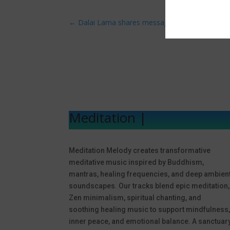
←
Dalai Lama shares message for Earth Day
Meditation Mel
|
Meditation Melody creates transformative
meditative music inspired by Buddhism,
mantras, healing frequencies, and deep ambien
soundscapes. Our tracks blend epic meditation,
Zen minimalism, spiritual chanting, and
soothing healing music to support mindfulness
inner peace, and emotional balance. A sanctuar