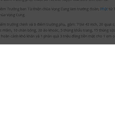
 kiêm Trưởng ban Từ thiện chùa Vọng Cung làm trưởng đoàn;
Phật
tử 
chùa Vọng Cung.
ểm trường chính và 6 điểm trường phụ, gồm: 7 tivi 43 inch, 20 quạt câ
 mắm, 10 chăn bông, 20 áo khoác, 5 thùng khẩu trang, 15 thùng sữa
ó hoàn cảnh khó khăn và 1 phần quà 3 triệu đồng tiền mặt cho 1 em c
.
ần thăm hỏi các thầy cô và toàn thể học sinh nhà trường, mong các
àn một xã miền núi, kinh tế của bà con còn nhiều khó khăn, điều ki
ông, Khơ Mú, Thái… Trường có tổng số 17 nhóm lớp với 461 em.