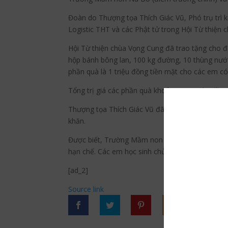
Đoàn do Thượng tọa Thích Giác Vũ, Phó trụ trì
Logistic THT và các Phật tử trong Hội Từ thiện 
Hội Từ thiện chùa Vọng Cung đã trao tặng cho đi
hộp bánh bông lan, 100 kg đường, 10 thùng nước
phần quà là 1 triệu đồng tiền mặt cho các em c
Tổng trị giá các phần quà khoảng 120 triệu đồng
Thượng tọa Thích Giác Vũ đã thay mặt đoàn ân c
khăn.
Được biết, Trường Mầm non Nà Bó nằm trên địa b
hạn chế. Các em học sinh chủ yếu là dân tộc M
[ad_2]
Source link