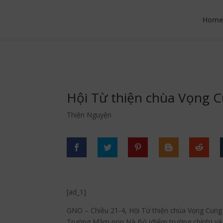
google.com, pub-6277401358830299, DIRECT, f08c47fec0942fa0
Hom
Hội Từ thiện chùa Vọng C
Thiện Nguyện
[ad_1]
GNO – Chiều 21-4, Hội Từ thiện chùa Vọng Cung 
Trường Mầm non Nà Bó (điểm trường chính) và 6