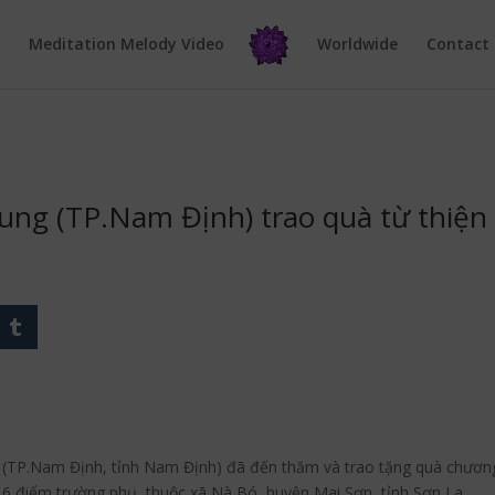
e
Meditation Melody Video
Worldwide
Contact
ung (TP.Nam Định) trao quà từ thiện 
(TP.Nam Định, tỉnh Nam Định) đã đến thăm và trao tặng quà chương t
 điểm trường phụ, thuộc xã Nà Bó, huyện Mai Sơn, tỉnh Sơn La.