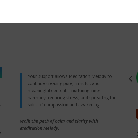
Your support allows Meditation Melody to
continue creating pure, mindful, and
meaningful content – nurturing inner
harmony, reducing stress, and spreading the
spirit of compassion and awakening.
t
Walk the path of calm and clarity with
,
Meditation Melody.
y