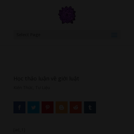
google.com, pub-6277401358830299, DIRECT, f08c47fec0942fa0
Select Page
Học thảo luận về giới luật
Kiến Thức
,
Tư Liệu
[ad_1]