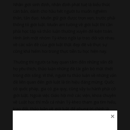
Nhân giới sinh định, nhân định phát tuệ là biểu thức
căn bản, dành cho hầu hết người tu muốn nghiêm
thân, tấn đạo. Muốn giữ giới được trọn vẹn, trước phải
thông tỏ giới luật. Muốn am tường về giới luật thì cần
phải học tập và thảo luận thường xuyên để kiện toàn.
Hình ảnh một nhóm Tỳ-kheo ngồi lại trao đổi với nhau
về các vấn đề của giới luật thật đẹp đẽ và thực sự
cũng khá hiếm hoi trong thực tiễn tu học hiện nay.
Thường thì người ta hay quan tâm đến những vấn đề
họ yêu thích, thảo luận những đề tài gắn bó mật thiết
trong đời sống. Vì thế, người tu thảo luận về những vấn
đề liên quan đến giới luật là tín hiệu đáng mừng. Quốc
có quốc pháp, gia có gia quy, cũng vậy tu hành phải có
giới luật. Ngoài việc Giáo hội mở các viện, khoa chuyên
về Luật học thì mỗi cá nhân Tỳ-kheo tham gia tìm hiểu,
trao đổi, thảo luận về giới luật để phụng trì chính là
góp phần làm hưng thịnh Chánh pháp.
Vị Tỳ-kheo khi sống một mình nơi núi rừng thanh vắng