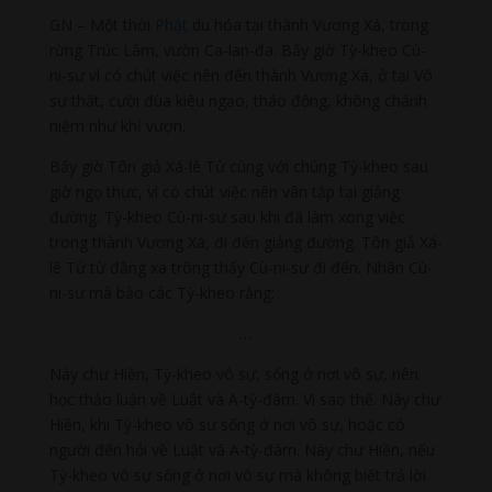
GN – Một thời
Phật
du hóa tại thành Vương Xá, trong
rừng Trúc Lâm, vườn Ca-lan-đa. Bấy giờ Tỳ-kheo Cù-
ni-sư vì có chút việc nên đến thành Vương Xá, ở tại Vô
sự thất, cười đùa kiêu ngạo, tháo động, không chánh
niệm như khỉ vượn.
Bấy giờ Tôn giả Xá-lê Tử cùng với chúng Tỳ-kheo sau
giờ ngọ thực, vì có chút việc nên vân tập tại giảng
đường. Tỳ-kheo Cù-ni-sư sau khi đã làm xong việc
trong thành Vương Xá, đi đến giảng đường. Tôn giả Xá-
lê Tử từ đằng xa trông thấy Cù-ni-sư đi đến. Nhân Cù-
ni-sư mà bảo các Tỳ-kheo rằng:
…
Này chư Hiền, Tỳ-kheo vô sự, sống ở nơi vô sự, nên
học thảo luận về Luật và A-tỳ-đàm. Vì sao thế. Này chư
Hiền, khi Tỳ-kheo vô sự sống ở nơi vô sự, hoặc có
người đến hỏi về Luật và A-tỳ-đàm. Này chư Hiền, nếu
Tỳ-kheo vô sự sống ở nơi vô sự mà không biết trả lời