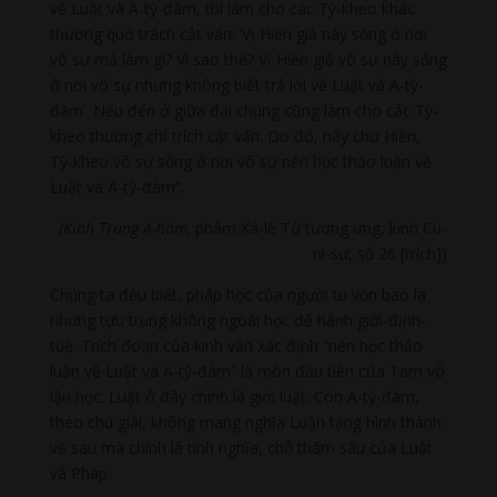
về Luật và A-tỳ-đàm, thì làm cho các Tỳ-kheo khác
thường quở trách cật vấn: ‘Vị Hiền giả này sống ở nơi
vô sự mà làm gì? Vì sao thế? Vị Hiền giả vô sự này sống
ở nơi vô sự nhưng không biết trả lời về Luật và A-tỳ-
đàm’. Nếu đến ở giữa đại chúng cũng làm cho các Tỳ-
kheo thường chỉ trích cật vấn. Do đó, này chư Hiền,
Tỳ-kheo vô sự sống ở nơi vô sự nên học thảo luận về
Luật và A-tỳ-đàm”.
(Kinh Trung A-hàm,
phẩm Xá-lê Tử tương ưng, kinh Cù-
ni-sư, số 26 [trích])
Chúng ta đều biết, pháp học của người tu vốn bao la
nhưng tựu trung không ngoài học để hành giới-định-
tuệ. Trích đoạn của kinh văn xác định “nên học thảo
luận về Luật và A-tỳ-đàm” là môn đầu tiên của Tam vô
lậu học. Luật ở đây chính là giới luật. Còn A-tỳ-đàm,
theo chú giải, không mang nghĩa Luận tạng hình thành
về sau mà chính là tinh nghĩa, chỗ thâm sâu của Luật
và Pháp.