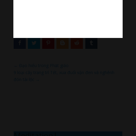
[ad_2]
Source link
←
Đạo hiếu trong Phật giáo
9 loại cây trang trí Tết, xua đuổi vận đen và nghênh
đón tài lộc
→
Meditation M
|