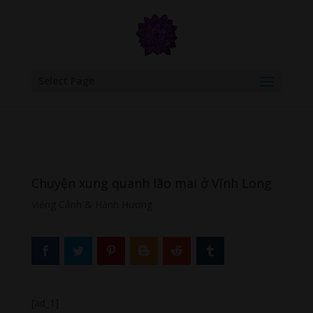
google.com, pub-6277401358830299, DIRECT, f08c47fec0942fa0
Select Page
Chuyện xung quanh lão mai ở Vĩnh Long
Viếng Cảnh & Hành Hương
[ad_1]