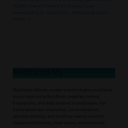
Buddha Dharani Chanted By Drukmo Gyal🌿
Remembering Dr. Paula Green, International Peace-
Builder
→
Meditation Melo
|
Meditation Melody creates transformative meditative
music inspired by Buddhism, mantras, healing
frequencies, and deep ambient soundscapes. Our
tracks blend epic meditation, Zen minimalism,
spiritual chanting, and soothing healing music to
support mindfulness, inner peace, and emotional