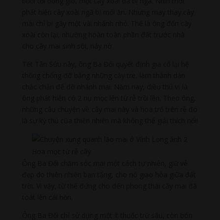
buổi tối dông gió, một cây xoài đã bị ngã. Nhìn mới
phát hiện cây xoài ngã bị mối ăn. Nhưng may thay cây
mai chỉ bị gãy một vài nhánh nhỏ. Thế là ông đốn cây
xoài còn lại, nhường hoàn toàn phần đất trước nhà
cho cây mai sinh sôi, nảy nở
Tết Tân Sửu này, ông Ba Đối quyết định gia cố lại hệ
thống chống đỡ bằng những cây tre, làm thành dàn
chắc chắn để đỡ nhánh mai. Năm nay, điều thú vị là
ông phát hiện có 2 nụ mọc lên từ rễ trồi lên. Theo ông,
những câu chuyện về cây mai này và hoa trổ trên rễ đó
là sự kỳ thú của thiên nhiên mà không thể giải thích nổi!
Hoa mọc từ rễ cây
Ông Ba Đối chăm sóc mai một cách tự nhiên, giữ vẻ
đẹp do thiên nhiên ban tặng, cho nó giao hòa giữa đất
trời. Vì vậy, từ thế đứng cho đến phong thái cây mai đã
toát lên cái hồn.
Ông Ba Đối chỉ sử dụng một ít thuốc trừ sâu, còn bón