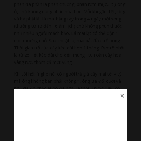
phân đa phần là phân chuồng, phân rơm mục… tự ông
ủ, chứ không dùng phân hóa học. Mỗi khi gần Tết, ông
và bà phải lặt lá mai bằng tay trong 4 ngày mới xong
(thường từ 13 đến 16 âm lịch) chứ không phun thuốc
như nhiều người mách bảo. Lá mai lặt có thể độn 1
con mương nhỏ. Sau khi lặt lá, mai bắt đầu trổ bông.
Thời gian trổ của cây kéo dài hơn 1 tháng. Rực rỡ nhất
là từ 25 Tết kéo dài cho đến mùng 10. Toàn cây hoa
vàng rực, thơm cả một vùng.
Khi tôi hỏi: “nghe nói có người trả giá cây mai tới 4 tỷ
mà ông không bán phải không?”, ông Ba Đối cười và
nói: giá đó chắc ai đó đã nghĩ ra thôi. Trước đây, có
người bảo ông bán giá 1,5 tỷ vì nghe đâu mai mốt con
đường phía trước nhà ông sẽ quy hoạch thành khu
công nghiệp gì đó, cây mai này sẽ không còn chỗ. Tuy
nhiên, ông xem nó người bạn thân thiết.
Ông Ba Đối còn nói thêm: từ ngày có cây mai, ông có
thêm bạn bè phương xa đến uống trà, trò chuyện về