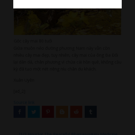
Gốc cây mai 80 tuổi
Giữa muôn nẻo đường phương Nam này vẫn còn
nhiều cây mai đẹp, tuy nhiên, cây mai của ông Ba Đối
lại dân dã, chân phương vì chứa cái hồn quê, không cầu
kỳ đã tạo một nét riêng níu chân du khách.
Xuân Uyên
[ad_2]
Source link
←
[1/2 Hour]🌿 The Peaceful Bhaisajyaguru Medicine