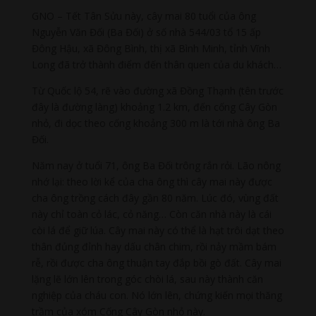
GNO – Tết Tân Sửu này, cây mai 80 tuổi của ông
Nguyễn Văn Đối (Ba Đối) ở số nhà 544/03 tổ 15 ấp
Đông Hậu, xã Đông Bình, thị xã Bình Minh, tỉnh Vĩnh
Long đã trở thành điểm đến thân quen của du khách…
Từ Quốc lộ 54, rẽ vào đường xã Đồng Thạnh (tên trước
đây là đường làng) khoảng 1.2 km, đến cống Cây Gòn
nhỏ, đi dọc theo cống khoảng 300 m là tới nhà ông Ba
Đối.
Năm nay ở tuổi 71, ông Ba Đối trông rắn rỏi. Lão nông
nhớ lại: theo lời kể của cha ông thì cây mai này được
cha ông trồng cách đây gần 80 năm. Lúc đó, vùng đất
này chỉ toàn cỏ lác, cỏ năng… Còn căn nhà này là cái
còi lá để giữ lúa. Cây mai này có thể là hạt trôi dạt theo
thân đủng đỉnh hay dấu chân chim, rồi nảy mầm bám
rễ, rồi được cha ông thuận tay đắp bồi gò đất. Cây mai
lặng lẽ lớn lên trong góc chòi lá, sau này thành căn
nghiệp của cháu con. Nó lớn lên, chứng kiến mọi thăng
trầm của xóm Cống Cây Gòn nhỏ này.