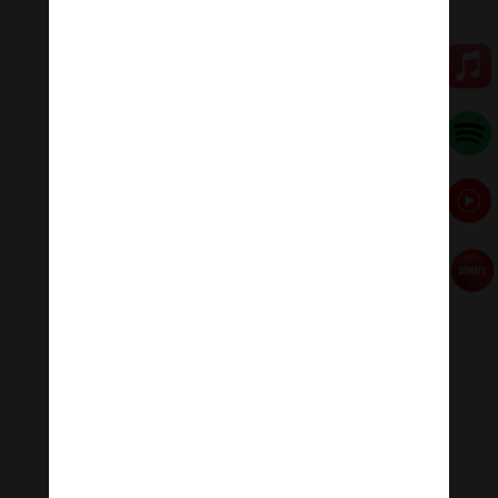
cây mai. Tuổi già, con cháu đi làm xa, chỉ có người con
trai ở gần, nên có thêm bạn bè ông rất vui.
Cây mai trước nhà ông Ba Đối