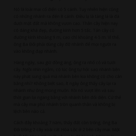
Nó là loài mai cổ điển có 5 cánh. Tuy nhiên hiện cũng
có những nhánh ra đến 8 cánh. Điều lạ là tàng lá là đà
dưới mặt đất mà không vươn cao. Thân cây hiện nay
có dáng khá đẹp, đường kính hơn 5 tấc. Tán cây có
đường kính khoảng 9 m, cao chỉ khoảng 4-5 m. Vì thế,
ông Ba Đối phải dùng cây đỡ nhánh để mọi người ra
vào không đạp nhánh.
Hàng ngày, sau giờ đồng áng, ông ra nhổ cỏ và tưới
cây. Ngồi nhìn ngắm, có lúc ông tự hỏi: sao nhánh bên
này phát sung quá mà nhánh bên kia không có cho cân
bằng nhỉ? Không biết sao, ít ngày ông thấy cây lại ra
nhánh như ông mong muốn. Rồi nó vượt lên và sau
thời gian lại ngang bằng với nhánh bên đối diện. Cứ thế
mà cây mai phủ nhánh tròn quanh thân và không bị
lệch bên nào cả.
Cách đây khoảng 7 năm, thấy đất còn trống, ông Ba
Đối trồng 2 cây xoài cát Hòa Lộc ở 2 bên cây mai. Một