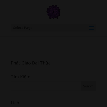
google.com, pub-6277401358830299, DIRECT, f08c47fec0942fa0
Select Page
Phật Giáo Đại Thừa
Tìm Kiếm
Lịch