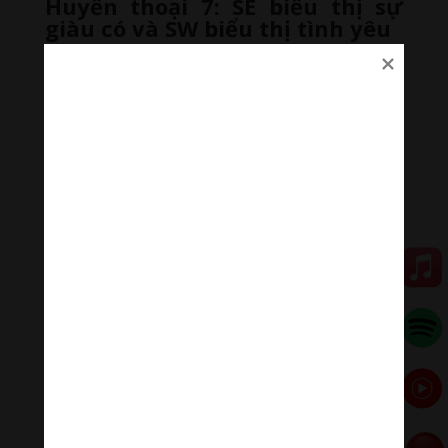
Huyền thoại 7: SE biểu thị sự
giàu có và SW biểu thị tình yêu
Họ
khu vực tình yêu và khu vực giàu có
ngôi nhà
của bạn không được chỉ định, trái ngược với niềm tin
phổ biến. Vì vậy, không có hướng nhất định mà bạn
phải làm theo ở đây.
Sự thật: Có thể có bốn khu vực giàu có trong
nhà của bạn và có thể có ba khu vực tình yêu.
Không có tiêu chí nhất định mà bạn phải tuân
theo để tìm thấy những điều này!
Lầm tưởng 8: Các chất tăng
cường may mắn rất đắt
Nhiều người tìm kiếm những vật may mắn đắt tiền và
mua chúng với hy vọng nó sẽ mang lại may mắn cho
họ.