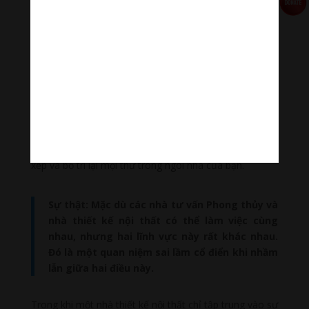
Sự thật: Các chất tăng cường may mắn
không nhất thiết phải đắt tiền. Nó thậm chí có
thể là một cái gì đó đơn giản giúp bạn truyền
nguồn năng lượng tích cực.
Quan niệm 9: Phong thủy và
Thiết kế nội thất giống nhau
Thông thường, cả hai được sử dụng thay thế cho nhau.
Điều này là do Phong thủy cũng liên quan đến việc sắp
xếp và bố trí lại mọi thứ trong ngôi nhà của bạn.
Sự thật: Mặc dù các nhà tư vấn Phong thủy và
nhà thiết kế nội thất có thể làm việc cùng
nhau, nhưng hai lĩnh vực này rất khác nhau.
Đó là một quan niệm sai lầm cổ điển khi nhầm
lẫn giữa hai điều này.
Trong khi một nhà thiết kế nội thất chỉ tập trung vào sự