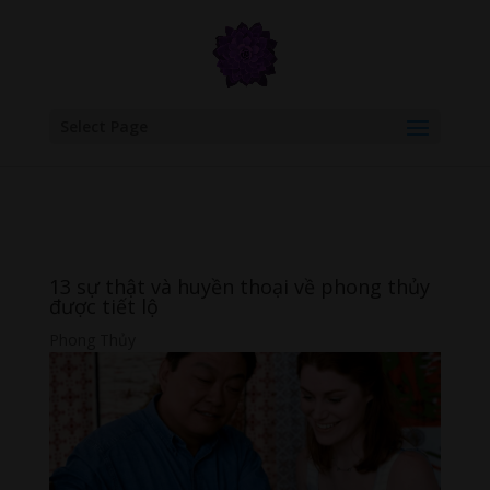
google.com, pub-6277401358830299, DIRECT, f08c47fec0942fa0
Select Page
13 sự thật và huyền thoại về phong thủy
được tiết lộ
Phong Thủy