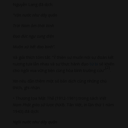
Nguyễn Lang đã dịch:
“Vận nước như dây quấn
Trời Nam ôm thái bình
Đạo đức ngự cung điện
Muôn xứ hết đao binh”.
Và giải thích tóm tắt: “Ý thiền sư muốn nói sự đoàn kết
nương tựa lẫn nhau và sự thực hành đạo
từ bi
sẽ khiến
(2)
cho ngôi vua vững bền cùng hòa bình trường cửu”
.
Xin nêu dẫn thêm một số bản dịch cùng những chú
thích, ghi nhận.
• Thượng tọa Mật Thể (1912-1961) trong sách
Việt
Nam Phật giáo sử lược
(NXB. Tân Việt, in lần thứ 1 năm
1943) đã dịch:
Ngôi nước như dây quấn