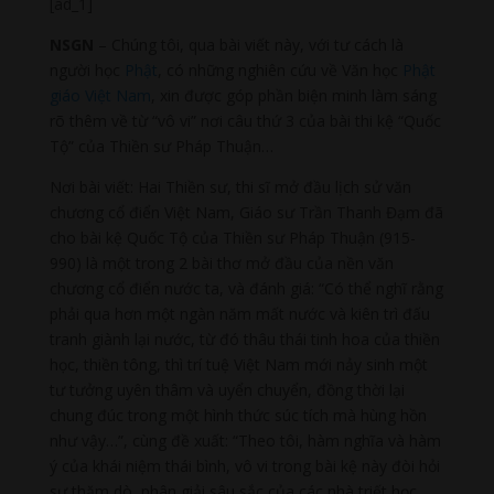
[ad_1]
NSGN
– Chúng tôi, qua bài viết này, với tư cách là
người học
Phật
, có những nghiên cứu về Văn học
Phật
giáo Việt Nam
, xin được góp phần biện minh làm sáng
rõ thêm về từ “vô vi” nơi câu thứ 3 của bài thi kệ “Quốc
Tộ” của Thiền sư Pháp Thuận…
Nơi bài viết: Hai Thiền sư, thi sĩ mở đầu lịch sử văn
chương cổ điển Việt Nam, Giáo sư Trần Thanh Đạm đã
cho bài kệ Quốc Tộ của Thiền sư Pháp Thuận (915-
990) là một trong 2 bài thơ mở đầu của nền văn
chương cổ điển nước ta, và đánh giá: “Có thể nghĩ rằng
phải qua hơn một ngàn năm mất nước và kiên trì đấu
tranh giành lại nước, từ đó thâu thái tinh hoa của thiền
học, thiền tông, thì trí tuệ Việt Nam mới nảy sinh một
tư tưởng uyên thâm và uyển chuyển, đồng thời lại
chung đúc trong một hình thức súc tích mà hùng hồn
như vậy…”, cùng đề xuất: “Theo tôi, hàm nghĩa và hàm
ý của khái niệm thái bình, vô vi trong bài kệ này đòi hỏi
sự thăm dò, phân giải sâu sắc của các nhà triết học