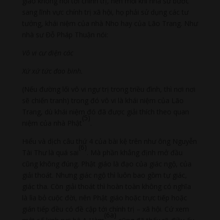
giáo không nói tới chính trị, nên mỗi khi nhà sư bước
sang lĩnh vực chính trị xã hội, họ phải sử dụng các tư
tưởng, khái niệm của nhà Nho hay của Lão Trang. Như
nhà sư Đỗ Pháp Thuận nói:
Vô vi cư điện các
Xứ xứ tức đao binh.
(Nếu đường lối vô vi ngự trị trong triều đình, thì nơi nơi
sẽ chiến tranh) trong đó vô vi là khái niệm của Lão
Trang, dù khái niệm đó đã được giải thích theo quan
(5)
niệm của nhà Phật
.
Hiểu và dịch câu thứ 4 của bài kệ trên như ông Nguyễn
(6)
Tài Thư là quá sai
. Mà phần khẳng định mở đầu
cũng không đúng. Phật giáo là đạo của giác ngộ, của
giải thoát. Nhưng giác ngộ thì luôn bao gồm tự giác,
giác tha. Còn giải thoát thì hoàn toàn không có nghĩa
là lìa bỏ cuộc đời, nên Phật giáo hoặc trực tiếp hoặc
gián tiếp đều có đề cập tới chính trị – xã hội. Cứ xem
(6a)