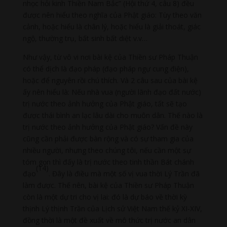
nhọc hỏi kinh Thiền Nam Bắc” (Hội thứ 4, câu 8) đều
được nên hiểu theo nghĩa của Phật giáo: Tùy theo văn
cảnh, hoặc hiểu là chân lý, hoặc hiểu là giải thoát, giác
ngộ, thường trụ, bất sinh bất diệt v.v…
Như vậy, từ vô vi nơi bài kệ của Thiền sư Pháp Thuận
có thể dịch là đạo pháp (đạo pháp ngự cung điện),
hoặc để nguyên rồi chú thích. Và 2 câu sau của bài kệ
ấy nên hiểu là: Nếu nhà vua (người lãnh đạo đất nước)
trị nước theo ảnh hưởng của Phật giáo, tất sẽ tạo
được thái bình an lạc lâu dài cho muôn dân. Thế nào là
trị nước theo ảnh hưởng của Phật giáo? Vấn đề này
cũng cần phải được bàn rộng và có sự tham gia của
nhiều người, nhưng theo chúng tôi, nếu cần một sự
tóm gọn thì đấy là trị nước theo tinh thần Bát chánh
(14)
đạo
. Đây là điều mà một số vị vua thời Lý Trần đã
làm được. Thế nên, bài kệ của Thiền sư Pháp Thuận
còn là một dự tri cho vị lai: đó là dự báo về thời kỳ
thịnh Lý thịnh Trần của Lịch sử Việt Nam thế kỷ XI-XIV,
đồng thời là một đề xuất về mô thức trị nước an dân