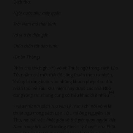
Dịch thơ:
Ngôi nước như mây quấn
Trời Nam mở thái bình
Vô vi trên điện gác
Chốn chốn tắt đao binh.
(Ðoàn Thăng)
Phần chú thích ghi: (*) Vô vi: Thuật ngữ trong sách Lão
Tử, nhằm chỉ một thái độ sống thuận theo tự nhiên,
không bị ràng buộc vào những khuôn phép đạo đức
nhân tạo. Về sau, khái niệm này được các nhà Nho
(4)
dùng rộng rãi, nhưng cũng có hiểu khác đi ít nhiều
.
• Nếu như nơi sách
Thơ văn Lý Trần I
chỉ nói vô vi là
thuật ngữ trong sách Lão Tử… thì ông Nguyễn Tài
Thư, nơi bài viết:
Phật giáo và thế giới quan người Việt
Nam trong lịch sử
đã khẳng định: “Lý thuyết của Phật