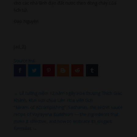
cho các nhà lãnh đạo đất nước theo dòng chảy của
lịch sử.
Đào Nguyên
[ad_2]
Source link
←
Lễ tưởng niệm 12 năm ngày Hòa thượng Thích Giác
Khánh, khai sơn chùa Liên Hoa viên tịch
"Means of Accomplishing": Sadhanas, the secret sauce
recipe of Vajrayana Buddhism — the ingredients that
make it effective, and how to embrace its elegant
formulas
→