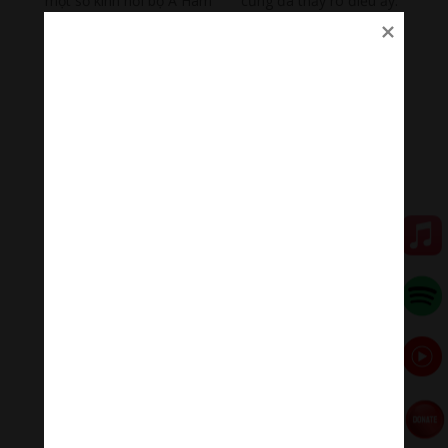
một số kinh nơi bộ A Hàm
cũng đã thấy rõ điều ấy.
Năm 1988, khi chủ biên bộ sách
Lịch sử Phật giáo Việt
Nam
, hẳn ông Nguyễn Tài Thư đã thấy được phần nào
sự hỗ trợ của Phật giáo Việt Nam đối với các vương
triều, nhất là thời thịnh Lý thịnh Trần.
• Sách Thiền Uyển Tập Anh do Ngô Đức Thọ, Nguyễn
Thúy Nga dịch, mục Thiền sư Pháp Thuận, đã dùng lại
bản dịch thơ của Đoàn Thăng trong
Thơ văn Lý Trần
(7)
I
.
• Sách
Lịch sử Phật giáo Việt Nam,
chương VII: Phật
giáo thời Ngô Đinh Tiền Lê (phần này do Hà Văn Tấn
viết), mục: cả phái thiền tiếp tục phát triển, cũng nói
đến bài kệ của Thiền sư Pháp Thuận, và 2 câu 3-4 đã
(8)
dịch:
“Vô vi trên điện các, chốn chốn dứt đao binh”
.
• Lê Mạnh Thát trong sách
Nghiên cứu về Thiền Uyển
Tập Anh,
mục Thiền sư Pháp Thuận, 2 câu 3-4 của bài
kệ ấy đã được dịch là:
Vô vi trên điện các