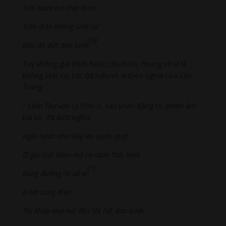
Trời Nam mở thái bình
Trên điện không sinh sự
(3)
Đâu đó dứt đao binh
.
Tuy không giải thích hoặc chú thích, nhưng vô vi là
không sinh sự, tức đã hiểu vô vi theo nghĩa của Lão
Trang.
• Sách
Thơ văn Lý Trần II
, sau phần đằng tả, phiên âm
bài kệ, đã dịch nghĩa:
Ngôi nước như dây leo quấn quýt
Ở góc trời Nam mở ra cảnh thái bình
(*)
Dùng đường lối vô vi
ở nơi cung điện
Thì khắp mọi nơi đều tắt hết đao binh.