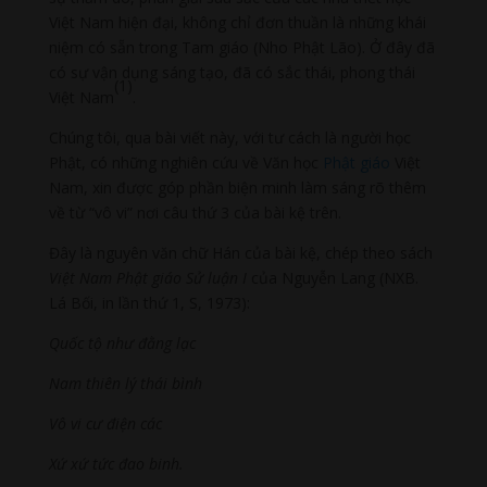
Việt Nam hiện đại, không chỉ đơn thuần là những khái
niệm có sẵn trong Tam giáo (Nho Phật Lão). Ở đây đã
có sự vận dụng sáng tạo, đã có sắc thái, phong thái
(1)
Việt Nam
.
Chúng tôi, qua bài viết này, với tư cách là người học
Phật, có những nghiên cứu về Văn học
Phật giáo
Việt
Nam, xin được góp phần biện minh làm sáng rõ thêm
về từ “vô vi” nơi câu thứ 3 của bài kệ trên.
Đây là nguyên văn chữ Hán của bài kệ, chép theo sách
Việt Nam Phật giáo Sử luận I
của Nguyễn Lang (NXB.
Lá Bối, in lần thứ 1, S, 1973):
Quốc tộ như đằng lạc
Nam
thiên lý thái bình
Vô vi cư điện các
Xứ xứ tức đao binh.