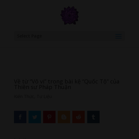
google.com, pub-6277401358830299, DIRECT, f08c47fec0942fa0
Select Page
Về từ “Vô vi” trong bài kệ “Quốc Tộ” của
Thiền sư Pháp Thuận
Kiến Thức
,
Tư Liệu