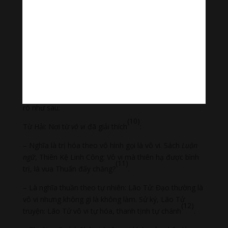
(9)
Xứ xứ hết đao binh
.
Như vậy, qua những nêu dẫn trên, chúng ta thấy hầu
như chỉ mỗi Nguyễn Lang trong
Việt Nam Phật giáo sử
luận I
là đã dịch từ
vô vi
nơi câu thứ 3 của bài kệ trên là
đạo đức
(Đạo đức ngự cung điện) và giải thích theo
quan điểm của Phật giáo. Chúng tôi xin dựa theo Từ
Hải, bộ đại từ điển nổi tiếng của Trung Quốc, để biện
rõ như sau:
(10)
Từ Hải: Nơi từ
vô vi
đã giải thích
:
– Nghĩa là trị hóa theo vô hình gọi là vô vi. Sách
Luận
ngữ
, Thiên Kệ Linh Công: Vô vi mà thiên hạ được bình
(11)
trị, là vua Thuấn đấy chăng?
.
– Là nghĩa thuần theo tự nhiên: Lão Tử: Đạo thường là
vô vi nhưng không gì là không làm. Sử ký, Lão Tử
(12)
truyện: Lão Tử vô vi tự hóa, thanh tịnh tự chánh
.