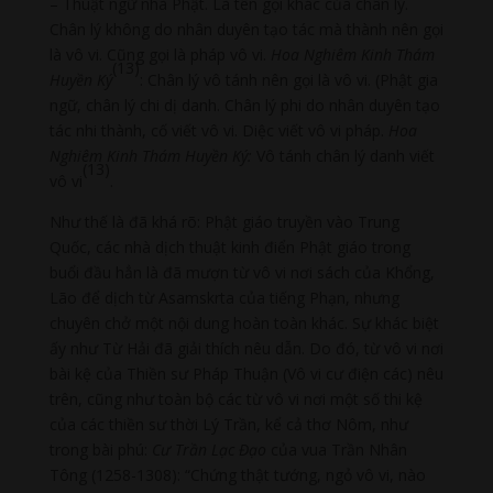
– Thuật ngữ nhà Phật. Là tên gọi khác của chân lý.
Chân lý không do nhân duyên tạo tác mà thành nên gọi
là vô vi. Cũng gọi là pháp vô vi.
Hoa Nghiêm Kinh Thám
(13)
Huyền Ký
: Chân lý vô tánh nên gọi là vô vi. (Phật gia
ngữ, chân lý chi dị danh. Chân lý phi do nhân duyên tạo
tác nhi thành, cố viết vô vi. Diệc viết vô vi pháp.
Hoa
Nghiêm Kinh Thám Huyền Ký:
Vô tánh chân lý danh viết
(13)
vô vi
.
Như thế là đã khá rõ: Phật giáo truyền vào Trung
Quốc, các nhà dịch thuật kinh điển Phật giáo trong
buổi đầu hẳn là đã mượn từ vô vi nơi sách của Khổng,
Lão để dịch từ Asamskrta của tiếng Phạn, nhưng
chuyên chở một nội dung hoàn toàn khác. Sự khác biệt
ấy như Từ Hải đã giải thích nêu dẫn. Do đó, từ vô vi nơi
bài kệ của Thiền sư Pháp Thuận (Vô vi cư điện các) nêu
trên, cũng như toàn bộ các từ vô vi nơi một số thi kệ
của các thiền sư thời Lý Trần, kể cả thơ Nôm, như
trong bài phú:
Cư Trần Lạc Đạo
của vua Trần Nhân
Tông (1258-1308): “Chứng thật tướng, ngỏ vô vi, nào